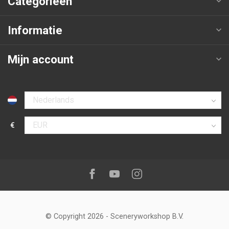
Categorieën
Informatie
Mijn account
Selecteer taal
€
Selecteer valuta
Volg ons op:
Facebook
Youtube
Instagram
© Copyright 2026
-
Sceneryworkshop B.V.