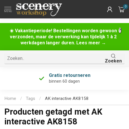
0
MENU
☀️ Vakantieperiode! Bestellingen worden gewoon
verzonden, maar de verwerking kan tijdelijk 1 à 2
werkdagen langer duren. Lees meer →
Zoeken
Gratis retourneren
binnen 60 dagen
Home
/
Tags
/
AK interactive AK8158
Producten getagd met AK
interactive AK8158