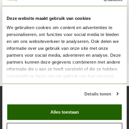
AK INTERACTIVE
Deze website maakt gebruik van cookies
Oak Autumn Leaves - 28mm 1:72 - 7g - AK8158
We gebruiken cookies om content en advertenties te
€9,95
personaliseren, om functies voor social media te bieden
Niet op voorraad
en om ons websiteverkeer te analyseren. Ook delen we
informatie over uw gebruik van onze site met onze
partners voor social media, adverteren en analyse. Deze
partners kunnen deze gegevens combineren met andere
informatie die u aan ze heeft verstrekt of die ze hebben
verzameld op basis van uw gebruik van hun services.
Details tonen
Abonneer je op onze nieuwsbrief
Blijf op de hoogte over onze laatste acties
Alles toestaan
Abon