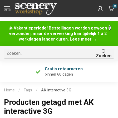
0
MENU
☀️ Vakantieperiode! Bestellingen worden gewoon
verzonden, maar de verwerking kan tijdelijk 1 à 2
werkdagen langer duren. Lees meer →
Zoeken
Gratis retourneren
binnen 60 dagen
Home
/
Tags
/
AK interactive 3G
Producten getagd met AK
interactive 3G