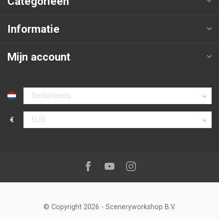
Categorieën
Informatie
Mijn account
Selecteer taal
€
Selecteer valuta
Volg ons op:
Facebook
Youtube
Instagram
© Copyright 2026
-
Sceneryworkshop B.V.