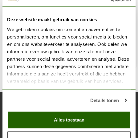
AK INTERACTIVE
Deze website maakt gebruik van cookies
Ice Yellow Acrylic Modelling Colors - 17ml - AK11036
We gebruiken cookies om content en advertenties te
€2,75
personaliseren, om functies voor social media te bieden
Op voorraad
en om ons websiteverkeer te analyseren. Ook delen we
informatie over uw gebruik van onze site met onze
partners voor social media, adverteren en analyse. Deze
Toe
partners kunnen deze gegevens combineren met andere
informatie die u aan ze heeft verstrekt of die ze hebben
verzameld op basis van uw gebruik van hun services.
Details tonen
Abonneer je op onze nieuwsbrief
Blijf op de hoogte over onze laatste acties
Alles toestaan
Abon