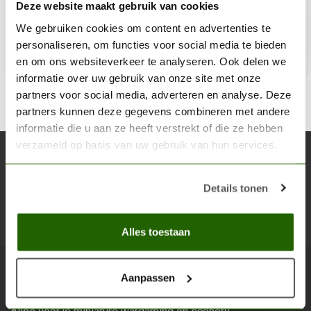
€3,75
Deze website maakt gebruik van cookies
Op voorraad
We gebruiken cookies om content en advertenties te
personaliseren, om functies voor social media te bieden
Toe
en om ons websiteverkeer te analyseren. Ook delen we
informatie over uw gebruik van onze site met onze
partners voor social media, adverteren en analyse. Deze
partners kunnen deze gegevens combineren met andere
informatie die u aan ze heeft verstrekt of die ze hebben
verzameld op basis van uw gebruik van hun services.
Abonneer je op onze nieuwsbrief
Blijf op de hoogte over onze laatste acties
Details tonen
Abon
Alles toestaan
Aanpassen
Scenery Workshop BV