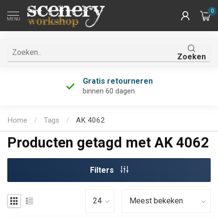
0
MENU
Zoeken
Gratis retourneren
binnen 60 dagen
Home
/
Tags
/
AK 4062
Producten getagd met AK 4062
Filters