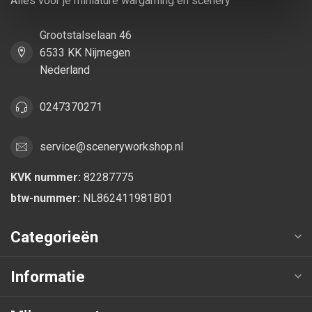
Alles voor je miniature wargaming en scenery
Grootstalselaan 46
6533 KK Nijmegen
Nederland
0247370271
service@sceneryworkshop.nl
KVK nummer:
82287775
btw-nummer:
NL862411981B01
Categorieën
Informatie