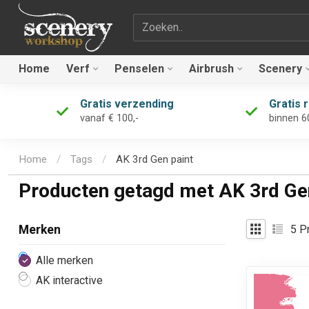
Zoekterm
Home
Verf
Penselen
Airbrush
Scenery
Gratis verzending
Gratis 
vanaf € 100,-
binnen 6
Home
/
Tags
/
AK 3rd Gen paint
Producten getagd met AK 3rd Ge
5
Pr
Merken
Alle merken
AK interactive