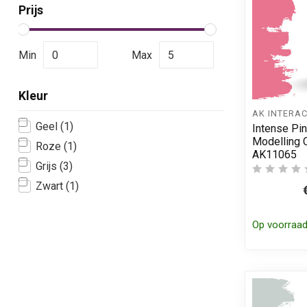
Prijs
Min
Max
Kleur
AK INTERAC
Geel
(1)
Intense Pin
Modelling C
Roze
(1)
AK11065
Grijs
(3)
Zwart
(1)
Op voorraa