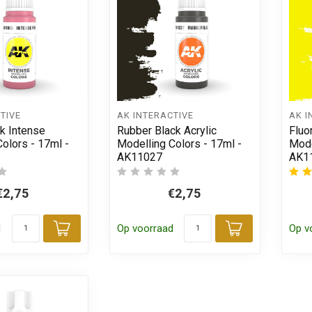
TIVE
AK INTERACTIVE
AK I
k Intense
Rubber Black Acrylic
Fluo
olors - 17ml -
Modelling Colors - 17ml -
Mode
AK11027
AK1
€2,75
€2,75
d
Op voorraad
Op v
Toevoegen aan winkelwagen
Toevoegen