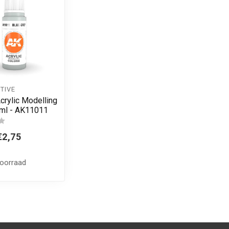
TIVE
crylic Modelling
7ml - AK11011
€2,75
voorraad