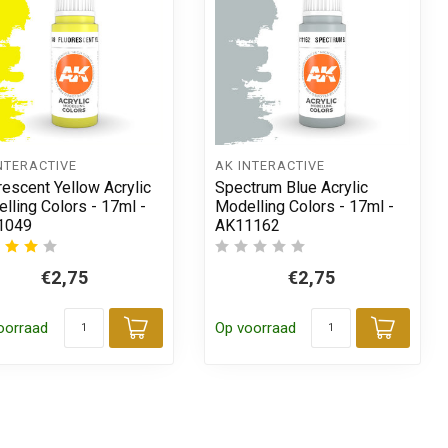
NTERACTIVE
AK INTERACTIVE
rescent Yellow Acrylic
Spectrum Blue Acrylic
lling Colors - 17ml -
Modelling Colors - 17ml -
1049
AK11162
€2,75
€2,75
oorraad
Op voorraad
 aan winkelwagen
Toevoegen aan winkelwagen
Toevo