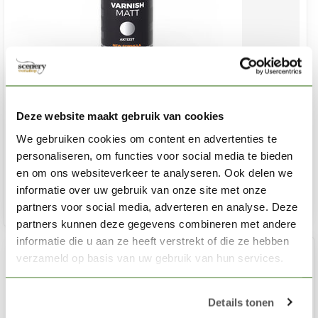
AK INTERACTIVE
Deze website maakt gebruik van cookies
Matt Varnish 3rd generation - 100ml - AK11237
We gebruiken cookies om content en advertenties te
€7,95
personaliseren, om functies voor social media te bieden
Op voorraad
en om ons websiteverkeer te analyseren. Ook delen we
informatie over uw gebruik van onze site met onze
partners voor social media, adverteren en analyse. Deze
Toev
partners kunnen deze gegevens combineren met andere
informatie die u aan ze heeft verstrekt of die ze hebben
verzameld op basis van uw gebruik van hun services.
Details tonen