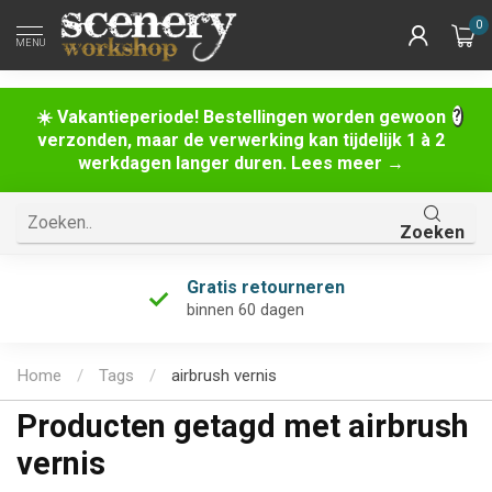
0
MENU
☀️ Vakantieperiode! Bestellingen worden gewoon
verzonden, maar de verwerking kan tijdelijk 1 à 2
werkdagen langer duren. Lees meer →
Zoeken
Gratis retourneren
binnen 60 dagen
Home
/
Tags
/
airbrush vernis
Producten getagd met airbrush
vernis