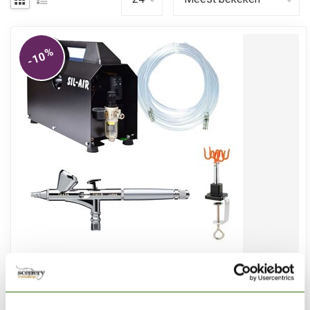
%
-10
SCENERY WORKSHOP
Professional Airbrush Set