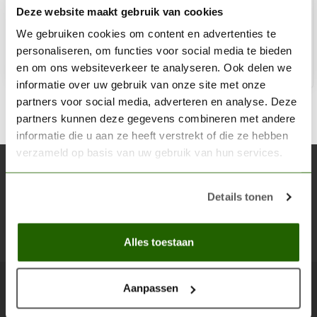
Deze website maakt gebruik van cookies
€899,52
€999,50
Niet op voorraad
We gebruiken cookies om content en advertenties te
personaliseren, om functies voor social media te bieden
en om ons websiteverkeer te analyseren. Ook delen we
informatie over uw gebruik van onze site met onze
partners voor social media, adverteren en analyse. Deze
partners kunnen deze gegevens combineren met andere
informatie die u aan ze heeft verstrekt of die ze hebben
verzameld op basis van uw gebruik van hun services.
Abonneer je op onze nieuwsbrief
Blijf op de hoogte over onze laatste acties
Details tonen
Abon
Alles toestaan
Aanpassen
Scenery Workshop BV