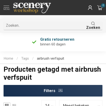
0
MENU
Zoeken
Gratis retourneren
binnen 60 dagen
Home
/
Tags
/
airbrush verfspuit
Producten getagd met airbrush
verfspuit
Filters