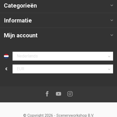
Categorieën
Informatie
Mijn account
Selecteer taal
€
Selecteer valuta
Volg ons op:
Facebook
Youtube
Instagram
© Copyright 2026
-
Sceneryworkshop B.V.