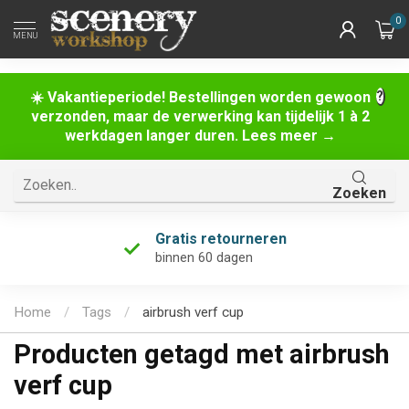
0
MENU
☀️ Vakantieperiode! Bestellingen worden gewoon
verzonden, maar de verwerking kan tijdelijk 1 à 2
werkdagen langer duren. Lees meer →
Zoeken
Gratis retourneren
binnen 60 dagen
Home
/
Tags
/
airbrush verf cup
Producten getagd met airbrush
verf cup