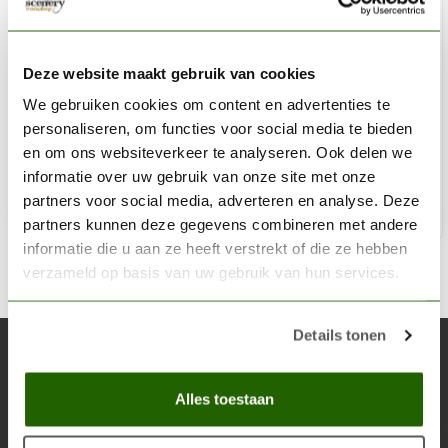
HARDER & STEENBECK
Beker/Cup 5ml. voor Evolution | Infinity | Colani
Deze website maakt gebruik van cookies
Airbrushes - 123333
We gebruiken cookies om content en advertenties te
personaliseren, om functies voor social media te bieden
€10,75
en om ons websiteverkeer te analyseren. Ook delen we
Niet op voorraad
informatie over uw gebruik van onze site met onze
partners voor social media, adverteren en analyse. Deze
partners kunnen deze gegevens combineren met andere
informatie die u aan ze heeft verstrekt of die ze hebben
verzameld op basis van uw gebruik van hun services.
Details tonen
Abonneer je op onze nieuwsbrief
Blijf op de hoogte over onze laatste acties
Alles toestaan
Abon