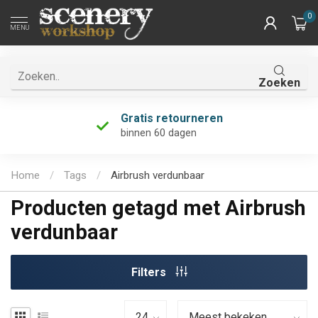
0
MENU
Zoeken
Gratis retourneren
binnen 60 dagen
Home
/
Tags
/
Airbrush verdunbaar
Producten getagd met Airbrush
verdunbaar
Filters