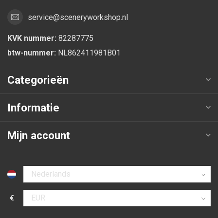
service@sceneryworkshop.nl
KVK nummer:
82287775
btw-nummer:
NL862411981B01
Categorieën
Informatie
Mijn account
Selecteer taal
€
Selecteer valuta