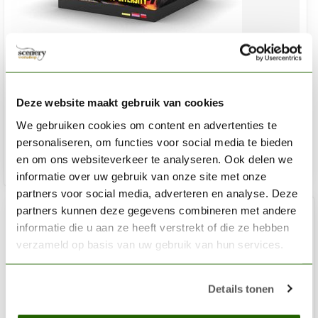
AK INTERACTIVE
Fire Effects Wargame Color Set - 4 kleuren - 17ml -
AK1071
Deze website maakt gebruik van cookies
€11,00
We gebruiken cookies om content en advertenties te
Op voorraad
personaliseren, om functies voor social media te bieden
en om ons websiteverkeer te analyseren. Ook delen we
Toev
informatie over uw gebruik van onze site met onze
partners voor social media, adverteren en analyse. Deze
partners kunnen deze gegevens combineren met andere
informatie die u aan ze heeft verstrekt of die ze hebben
verzameld op basis van uw gebruik van hun services.
Details tonen