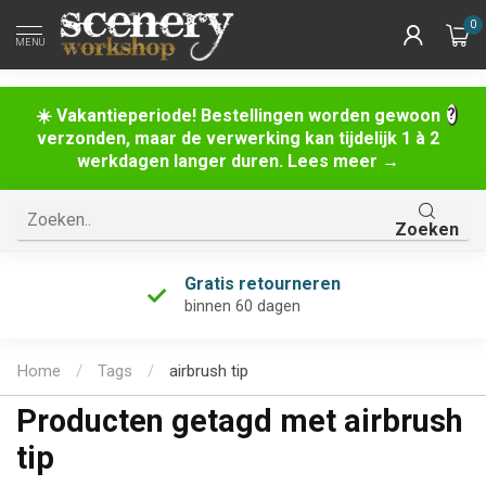
0
MENU
☀️ Vakantieperiode! Bestellingen worden gewoon
verzonden, maar de verwerking kan tijdelijk 1 à 2
werkdagen langer duren. Lees meer →
Zoeken
Gratis retourneren
binnen 60 dagen
Home
/
Tags
/
airbrush tip
Producten getagd met airbrush
tip