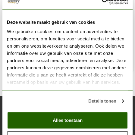
HARDER & STEENBECK
Nozzle set 0,2mm voor Evolution | Infinity | Ultra | Grafo
Deze website maakt gebruik van cookies
Airbrushes
We gebruiken cookies om content en advertenties te
personaliseren, om functies voor social media te bieden
€47,36
en om ons websiteverkeer te analyseren. Ook delen we
Niet op voorraad
informatie over uw gebruik van onze site met onze
partners voor social media, adverteren en analyse. Deze
partners kunnen deze gegevens combineren met andere
informatie die u aan ze heeft verstrekt of die ze hebben
verzameld op basis van uw gebruik van hun services.
Details tonen
Abonneer je op onze nieuwsbrief
Blijf op de hoogte over onze laatste acties
Alles toestaan
Abon