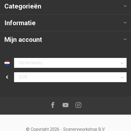
Categorieën
Informatie
Mijn account
Selecteer taal
€
Selecteer valuta
Volg ons op:
Facebook
Youtube
Instagram
© Copyright 2026
-
Sceneryworkshop B.V.