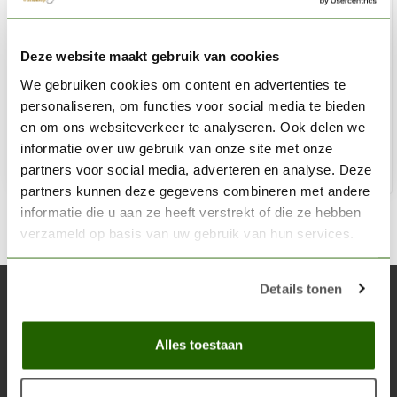
SCENERY WORKSHOP
Deze website maakt gebruik van cookies
Basic Airbrush Set
We gebruiken cookies om content en advertenties te
€151,54
€168,15
personaliseren, om functies voor social media te bieden
Niet op voorraad
en om ons websiteverkeer te analyseren. Ook delen we
informatie over uw gebruik van onze site met onze
partners voor social media, adverteren en analyse. Deze
partners kunnen deze gegevens combineren met andere
informatie die u aan ze heeft verstrekt of die ze hebben
verzameld op basis van uw gebruik van hun services.
Details tonen
Abonneer je op onze nieuwsbrief
Blijf op de hoogte over onze laatste acties
Alles toestaan
Abon