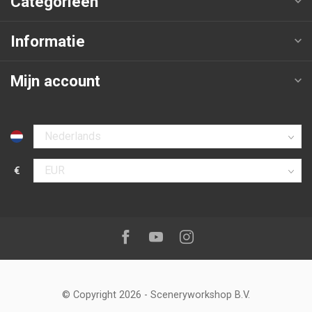
Categorieën
Informatie
Mijn account
Selecteer taal
€
Selecteer valuta
Volg ons op:
Facebook
Youtube
Instagram
© Copyright 2026
-
Sceneryworkshop B.V.