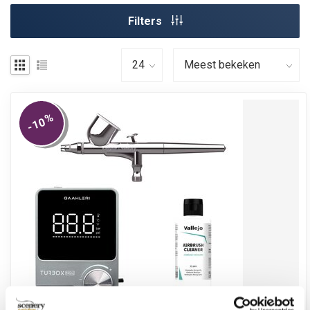
Filters
%
-10