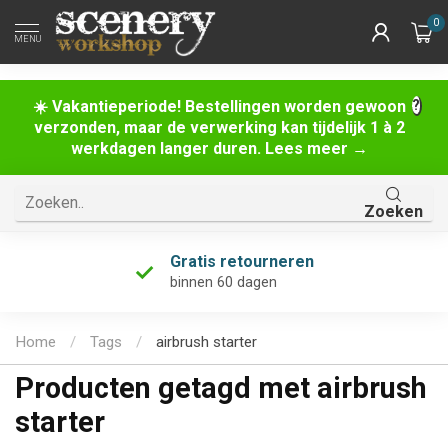
0
MENU
☀️ Vakantieperiode! Bestellingen worden gewoon
verzonden, maar de verwerking kan tijdelijk 1 à 2
werkdagen langer duren. Lees meer →
Zoeken
Gratis retourneren
binnen 60 dagen
Home
/
Tags
/
airbrush starter
Producten getagd met airbrush
starter