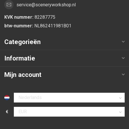
service@sceneryworkshop.nl
KVK nummer:
82287775
btw-nummer:
NL862411981B01
Categorieën
Informatie
Mijn account
Selecteer taal
€
Selecteer valuta