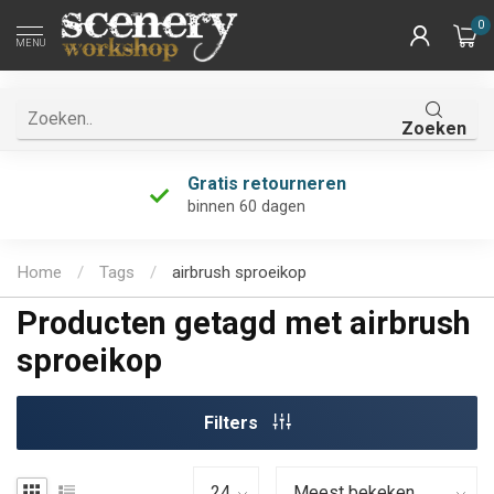
0
MENU
Zoeken
Gratis retourneren
binnen 60 dagen
Home
/
Tags
/
airbrush sproeikop
Producten getagd met airbrush
sproeikop
Filters