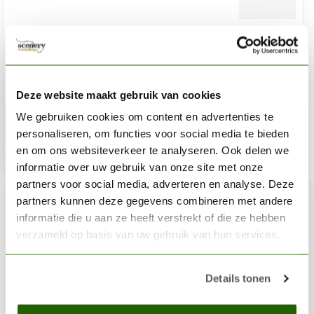
HARDER & STEENBECK
Nozzle set 0,4mm voor Evolution | Infinity | Ultra | Grafo
Airbrushes
Deze website maakt gebruik van cookies
€42,45
Niet op voorraad
We gebruiken cookies om content en advertenties te
personaliseren, om functies voor social media te bieden
en om ons websiteverkeer te analyseren. Ook delen we
informatie over uw gebruik van onze site met onze
partners voor social media, adverteren en analyse. Deze
partners kunnen deze gegevens combineren met andere
informatie die u aan ze heeft verstrekt of die ze hebben
verzameld op basis van uw gebruik van hun services.
Details tonen