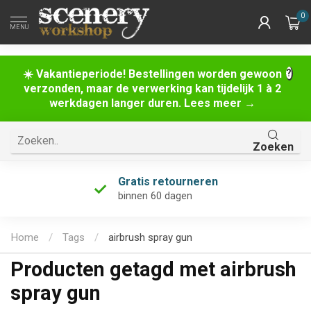
0
MENU
☀️ Vakantieperiode! Bestellingen worden gewoon
verzonden, maar de verwerking kan tijdelijk 1 à 2
werkdagen langer duren. Lees meer →
Zoeken
Gratis retourneren
binnen 60 dagen
Home
/
Tags
/
airbrush spray gun
Producten getagd met airbrush
spray gun