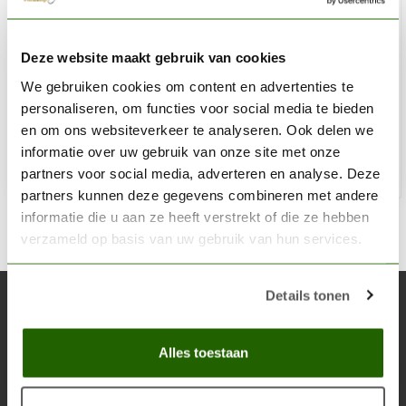
IWATA
Deze website maakt gebruik van cookies
HP-C Plus Airbrush - H4001
We gebruiken cookies om content en advertenties te
€290,00
personaliseren, om functies voor social media te bieden
Niet op voorraad
en om ons websiteverkeer te analyseren. Ook delen we
informatie over uw gebruik van onze site met onze
partners voor social media, adverteren en analyse. Deze
partners kunnen deze gegevens combineren met andere
informatie die u aan ze heeft verstrekt of die ze hebben
verzameld op basis van uw gebruik van hun services.
Details tonen
Abonneer je op onze nieuwsbrief
Blijf op de hoogte over onze laatste acties
Alles toestaan
Abon