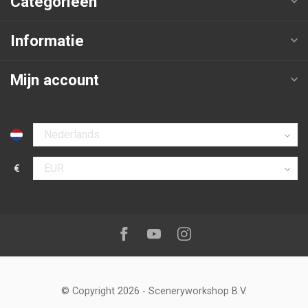
Categorieën
Informatie
Mijn account
Selecteer taal
€
Selecteer valuta
Volg ons op:
Facebook
Youtube
Instagram
© Copyright 2026
-
Sceneryworkshop B.V.