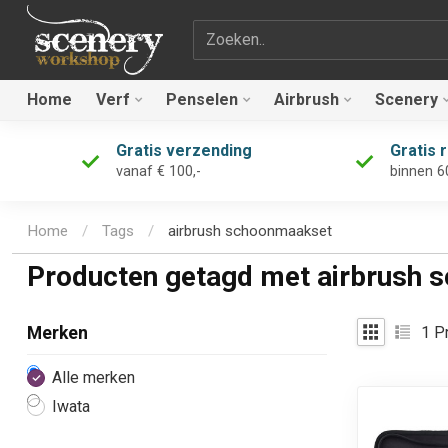
Zoekterm
Home
Verf
Penselen
Airbrush
Scenery
Gratis verzending
Gratis 
vanaf € 100,-
binnen 6
Home
/
Tags
/
airbrush schoonmaakset
Producten getagd met airbrush
1
Pr
Merken
Alle merken
Iwata