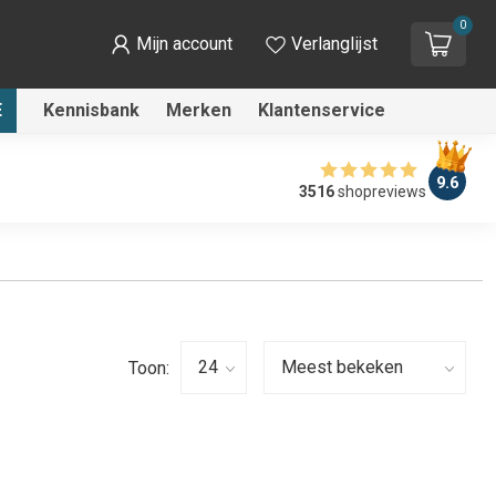
0
Mijn account
Verlanglijst
E
Kennisbank
Merken
Klantenservice
9.6
3516
shopreviews
Toon: