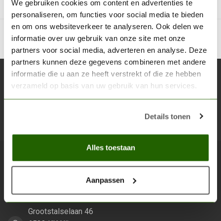
We gebruiken cookies om content en advertenties te
personaliseren, om functies voor social media te bieden
en om ons websiteverkeer te analyseren. Ook delen we
informatie over uw gebruik van onze site met onze
partners voor social media, adverteren en analyse. Deze
partners kunnen deze gegevens combineren met andere
informatie die u aan ze heeft verstrekt of die ze hebben
Abonneer je op onze nieuwsbrief
verzameld op basis van uw gebruik van hun services.
Blijf op de hoogte over onze laatste acties
Details tonen
Abon
Alles toestaan
Scenery Workshop BV
Aanpassen
Alles voor je miniature wargaming en scenery
Grootstalselaan 46