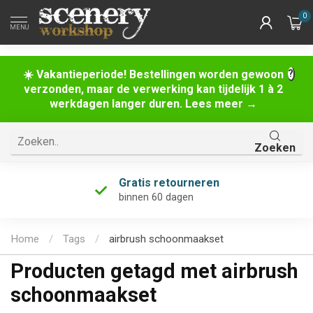
0
MENU
☀️ Vakantieperiode! Bestellingen worden gewoon
verzonden, maar de verwerking kan tijdelijk 1 à 2
werkdagen langer duren. Lees meer →
Zoeken
Gratis retourneren
binnen 60 dagen
Home
/
Tags
/
airbrush schoonmaakset
Producten getagd met airbrush
schoonmaakset