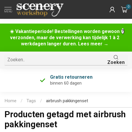
0
MENU
☀️ Vakantieperiode! Bestellingen worden gewoon
verzonden, maar de verwerking kan tijdelijk 1 à 2
werkdagen langer duren. Lees meer →
Zoeken
Gratis retourneren
binnen 60 dagen
Home
/
Tags
/
airbrush pakkingenset
Producten getagd met airbrush
pakkingenset