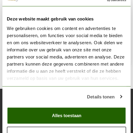
HARDER & STEENBECK
Deze website maakt gebruik van cookies
Revisieset Evolution Classic en Silverline - 123910
We gebruiken cookies om content en advertenties te
€11,99
personaliseren, om functies voor social media te bieden
Niet op voorraad
en om ons websiteverkeer te analyseren. Ook delen we
informatie over uw gebruik van onze site met onze
partners voor social media, adverteren en analyse. Deze
partners kunnen deze gegevens combineren met andere
informatie die u aan ze heeft verstrekt of die ze hebben
verzameld op basis van uw gebruik van hun services.
Details tonen
Abonneer je op onze nieuwsbrief
Blijf op de hoogte over onze laatste acties
Alles toestaan
Abon