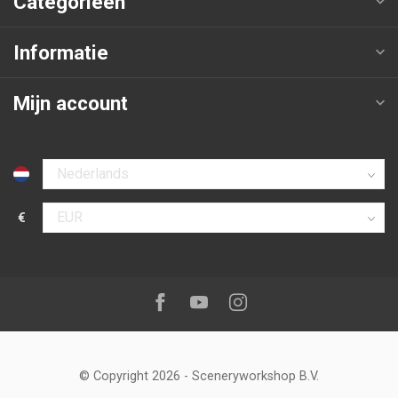
Categorieën
Informatie
Mijn account
Selecteer taal
€
Selecteer valuta
Volg ons op:
Facebook
Youtube
Instagram
© Copyright 2026
-
Sceneryworkshop B.V.