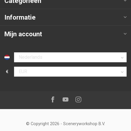
Categorieën
Informatie
Mijn account
Selecteer taal
€
Selecteer valuta
Volg ons op:
Facebook
Youtube
Instagram
© Copyright 2026
-
Sceneryworkshop B.V.