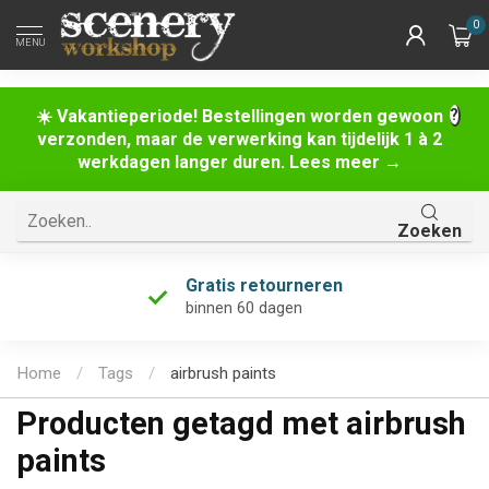
0
MENU
☀️ Vakantieperiode! Bestellingen worden gewoon
verzonden, maar de verwerking kan tijdelijk 1 à 2
werkdagen langer duren. Lees meer →
Zoeken
Gratis retourneren
binnen 60 dagen
Home
/
Tags
/
airbrush paints
Producten getagd met airbrush
paints