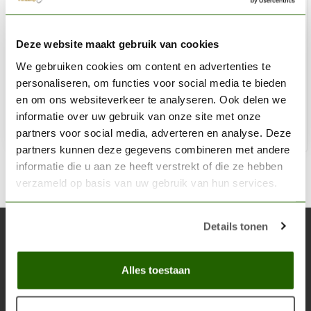
VALLEJO
Deze website maakt gebruik van cookies
Metal Color Jet Exhaust set - 4x 32ml - 77602
We gebruiken cookies om content en advertenties te
€35,25
personaliseren, om functies voor social media te bieden
Op voorraad
en om ons websiteverkeer te analyseren. Ook delen we
informatie over uw gebruik van onze site met onze
partners voor social media, adverteren en analyse. Deze
Toe
partners kunnen deze gegevens combineren met andere
informatie die u aan ze heeft verstrekt of die ze hebben
verzameld op basis van uw gebruik van hun services.
Details tonen
Abonneer je op onze nieuwsbrief
Blijf op de hoogte over onze laatste acties
Alles toestaan
Abon