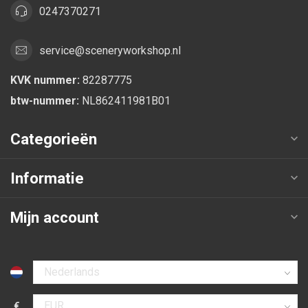
0247370271
service@sceneryworkshop.nl
KVK nummer:
82287775
btw-nummer:
NL862411981B01
Categorieën
Informatie
Mijn account
Selecteer taal
€