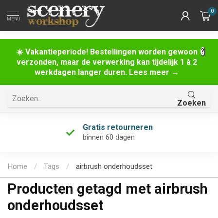
0
MENU
☀️ Vakantieperiode! Bestellingen worden gewoon
verzonden, maar de verwerking kan tijdelijk 1 à 2
werkdagen langer duren. Lees meer →
Zoeken
Gratis retourneren
binnen 60 dagen
Home
/
Tags
/
airbrush onderhoudsset
Producten getagd met airbrush
onderhoudsset