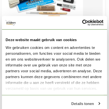
IWATA
Deze website maakt gebruik van cookies
Cleaning Kit - CL100
We gebruiken cookies om content en advertenties te
€47,00
personaliseren, om functies voor social media te bieden
Niet op voorraad
en om ons websiteverkeer te analyseren. Ook delen we
informatie over uw gebruik van onze site met onze
partners voor social media, adverteren en analyse. Deze
partners kunnen deze gegevens combineren met andere
informatie die u aan ze heeft verstrekt of die ze hebben
verzameld op basis van uw gebruik van hun services.
Details tonen