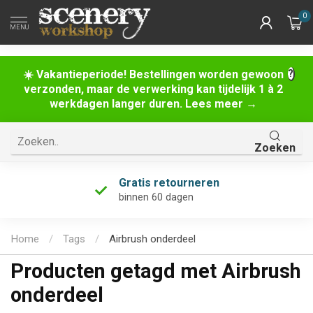
0
MENU
☀️ Vakantieperiode! Bestellingen worden gewoon
verzonden, maar de verwerking kan tijdelijk 1 à 2
werkdagen langer duren. Lees meer →
Zoeken
Gratis retourneren
binnen 60 dagen
Home
/
Tags
/
Airbrush onderdeel
Producten getagd met Airbrush
onderdeel