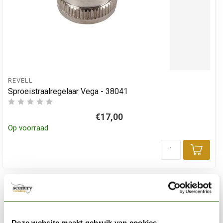
REVELL
Sproeistraalregelaar Vega - 38041
€17,00
Op voorraad
Toev
Deze website maakt gebruik van cookies