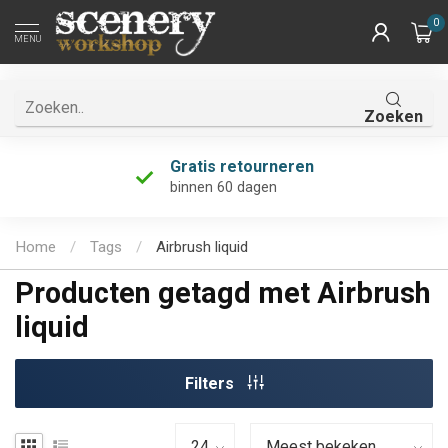
0
MENU
Zoeken
Gratis retourneren
binnen 60 dagen
Home
/
Tags
/
Airbrush liquid
Producten getagd met Airbrush
liquid
Filters