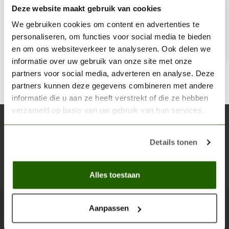
Deze website maakt gebruik van cookies
€6,86
Niet op voorraad
We gebruiken cookies om content en advertenties te
personaliseren, om functies voor social media te bieden
en om ons websiteverkeer te analyseren. Ook delen we
informatie over uw gebruik van onze site met onze
partners voor social media, adverteren en analyse. Deze
partners kunnen deze gegevens combineren met andere
informatie die u aan ze heeft verstrekt of die ze hebben
verzameld op basis van uw gebruik van hun services.
Abonneer je op onze nieuwsbrief
Blijf op de hoogte over onze laatste acties
Details tonen
Abon
Alles toestaan
Aanpassen
Scenery Workshop BV