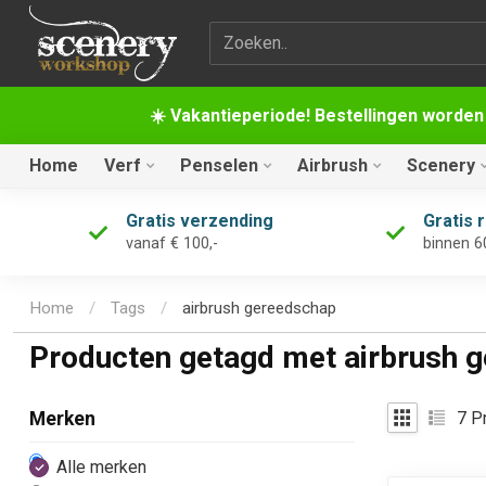
Zoekterm
☀️ Vakantieperiode! Bestellingen worden
Home
Verf
Penselen
Airbrush
Scenery
Gratis verzending
Gratis 
vanaf € 100,-
binnen 6
Home
/
Tags
/
airbrush gereedschap
Producten getagd met airbrush 
7
Pr
Merken
Alle merken