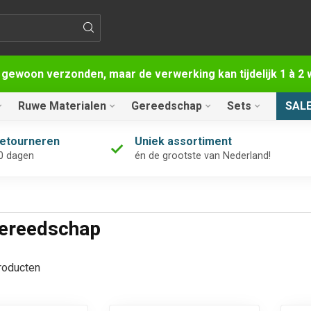
 gewoon verzonden, maar de verwerking kan tijdelijk 1 à 
Ruwe Materialen
Gereedschap
Sets
SAL
retourneren
Uniek assortiment
0 dagen
én de grootste van Nederland!
gereedschap
oducten