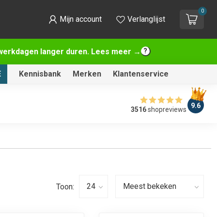
0
Mijn account
Verlanglijst
2 werkdagen langer duren. Lees meer →
E
Kennisbank
Merken
Klantenservice
9.6
3516
shopreviews
Toon: