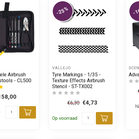
%
-25
-1
VALLEJO
SCE
ele Airbrush
Tyre Markings - 1/35 -
Adva
tools - CL500
Texture Effects Airbrush
Stencil - ST-TX002
158,00
€4,73
€6,30
N
d
Toevoegen aan winkelwagen
Op voorraad
Toevoegen