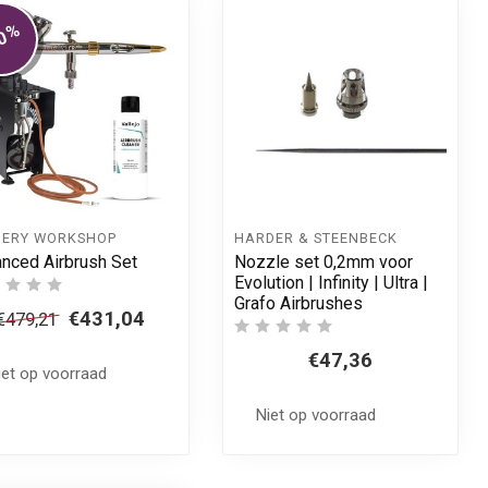
%
0
NERY WORKSHOP
HARDER & STEENBECK
nced Airbrush Set
Nozzle set 0,2mm voor
Evolution | Infinity | Ultra |
Grafo Airbrushes
€431,04
€479,21
€47,36
iet op voorraad
Niet op voorraad
 aan winkelwagen