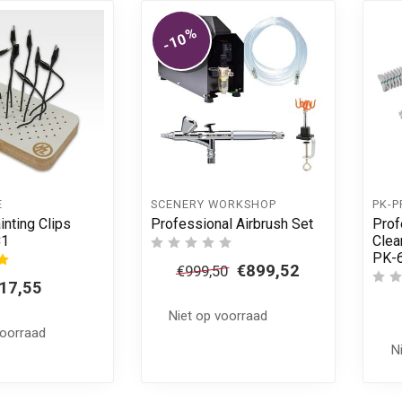
%
-10
E
SCENERY WORKSHOP
PK-P
inting Clips
Professional Airbrush Set
Prof
C1
Clea
PK-
€899,52
€999,50
17,55
Niet op voorraad
voorraad
N