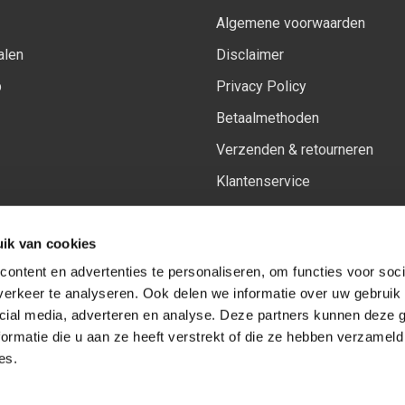
Algemene voorwaarden
alen
Disclaimer
p
Privacy Policy
Betaalmethoden
Verzenden & retourneren
Klantenservice
Sitemap
ik van cookies
Het vernieuwde Insiders spa
ontent en advertenties te personaliseren, om functies voor soci
erkeer te analyseren. Ook delen we informatie over uw gebruik 
cial media, adverteren en analyse. Deze partners kunnen deze
Volg ons op:
Facebook
Youtube
Instagram
ormatie die u aan ze heeft verstrekt of die ze hebben verzameld
es.