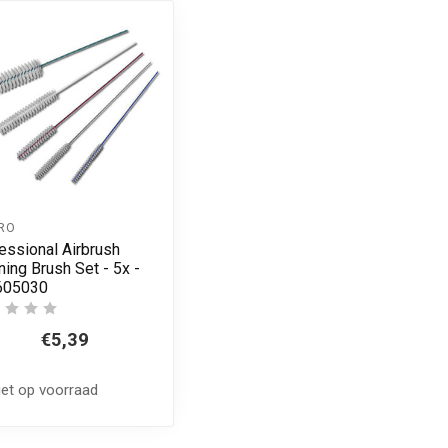
RO
essional Airbrush
ning Brush Set - 5x -
605030
€5,39
iet op voorraad