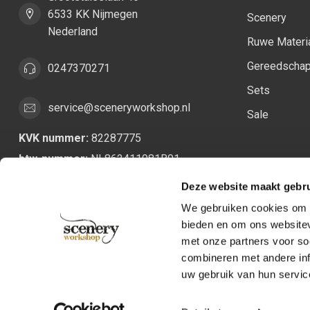
6533 KK Nijmegen
Scenery
Nederland
Ruwe Materi
Gereedscha
0247370271
Sets
service@sceneryworkshop.nl
Sale
KVK nummer:
82287775
btw-nummer:
NL862411981B01
Deze website maakt gebru
We gebruiken cookies om c
bieden en om ons websitev
met onze partners voor so
combineren met andere inf
uw gebruik van hun servic