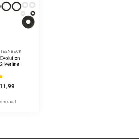
STEENBECK
Evolution
ilverline -
11,99
voorraad