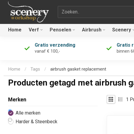
Zoekterm
Home
Verf
Penselen
Airbrush
Scenery
Gratis verzending
Gratis 
vanaf € 100,-
binnen 6
Home
/
Tags
/
airbrush gasket replacement
Producten getagd met airbrush 
1
Pr
Merken
Alle merken
Harder & Steenbeck