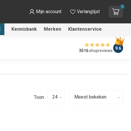
0
Mijn account
Verlanglijst
E
Kennisbank
Merken
Klantenservice
9.6
3516
shopreviews
Toon: