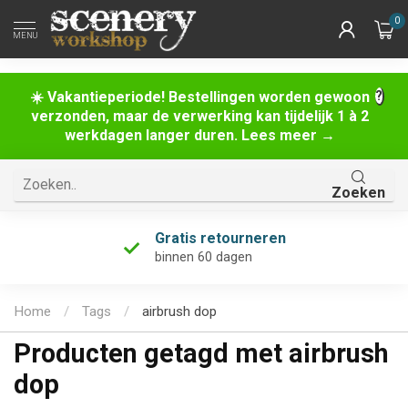
0
MENU
☀️ Vakantieperiode! Bestellingen worden gewoon
verzonden, maar de verwerking kan tijdelijk 1 à 2
werkdagen langer duren. Lees meer →
Zoeken
Gratis retourneren
binnen 60 dagen
Home
/
Tags
/
airbrush dop
Producten getagd met airbrush
dop