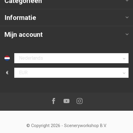
Categorieën
Informatie
Mijn account
Selecteer taal
€
Selecteer valuta
Volg ons op:
Facebook
Youtube
Instagram
© Copyright 2026
-
Sceneryworkshop B.V.