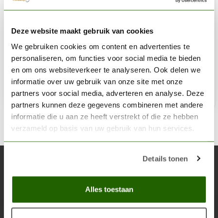
HARDER & STEENBECK
Deze website maakt gebruik van cookies
Deksel voor 2ml. cup - 123563
We gebruiken cookies om content en advertenties te
€6,00
personaliseren, om functies voor social media te bieden
Niet op voorraad
en om ons websiteverkeer te analyseren. Ook delen we
informatie over uw gebruik van onze site met onze
partners voor social media, adverteren en analyse. Deze
partners kunnen deze gegevens combineren met andere
informatie die u aan ze heeft verstrekt of die ze hebben
verzameld op basis van uw gebruik van hun services.
Details tonen
Abonneer je op onze nieuwsbrief
Blijf op de hoogte over onze laatste acties
Alles toestaan
Abon