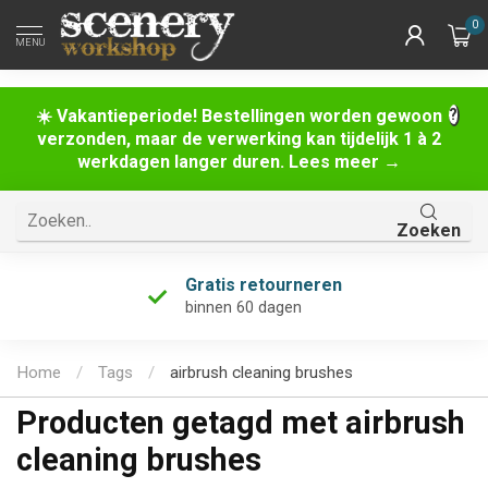
0
MENU
☀️ Vakantieperiode! Bestellingen worden gewoon
verzonden, maar de verwerking kan tijdelijk 1 à 2
werkdagen langer duren. Lees meer →
Zoeken
Gratis retourneren
binnen 60 dagen
Home
/
Tags
/
airbrush cleaning brushes
Producten getagd met airbrush
cleaning brushes