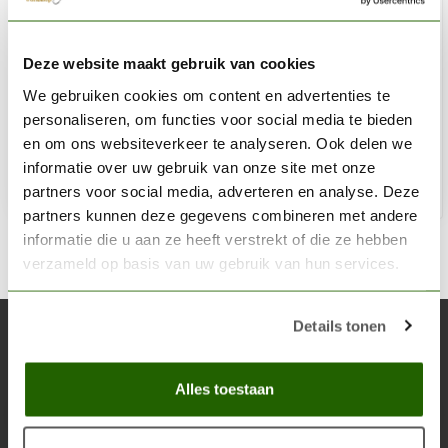
IWATA
Deze website maakt gebruik van cookies
Cleaning Kit - CL100
We gebruiken cookies om content en advertenties te
€47,00
personaliseren, om functies voor social media te bieden
Niet op voorraad
en om ons websiteverkeer te analyseren. Ook delen we
informatie over uw gebruik van onze site met onze
partners voor social media, adverteren en analyse. Deze
partners kunnen deze gegevens combineren met andere
informatie die u aan ze heeft verstrekt of die ze hebben
verzameld op basis van uw gebruik van hun services.
Details tonen
Abonneer je op onze nieuwsbrief
Blijf op de hoogte over onze laatste acties
Alles toestaan
Abon