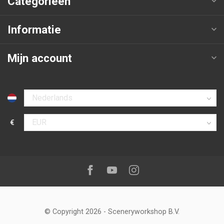
Categorieën
Informatie
Mijn account
Selecteer taal
€
Selecteer valuta
Volg ons op:
Facebook
Youtube
Instagram
© Copyright 2026
-
Sceneryworkshop B.V.