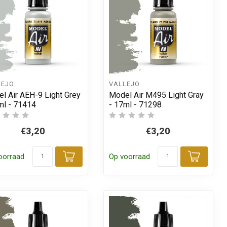
LEJO
VALLEJO
l Air AEH-9 Light Grey
Model Air M495 Light Gray
ml - 71414
- 17ml - 71298
€3,20
€3,20
oorraad
Op voorraad
 aan winkelwagen
Toevoegen aan winkelwagen
Toevo