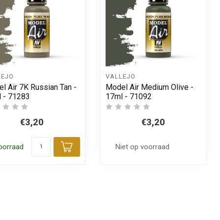
LEJO
VALLEJO
l Air 7K Russian Tan -
Model Air Medium Olive -
 - 71283
17ml - 71092
€3,20
€3,20
oorraad
Niet op voorraad
 aan winkelwagen
Toevoegen aan winkelwagen