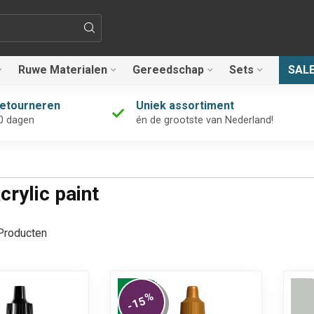
Ruwe Materialen
Gereedschap
Sets
SAL
retourneren
Uniek assortiment
0 dagen
én de grootste van Nederland!
rylic paint
roducten
%
-15