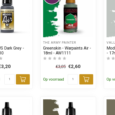
THE ARMY PAINTER
VAL
S Dark Grey -
Greenskin - Warpaints Air -
Mode
10
18ml - AW1111
- 17
€3,20
€2,60
€3,05
d
Op voorraad
Op v
Toevoegen aan winkelwagen
Toevoegen