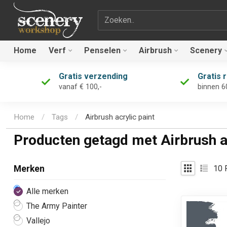
Zoekterm
Home
Verf
Penselen
Airbrush
Scenery
Gratis verzending
Gratis 
vanaf € 100,-
binnen 6
Home
/
Tags
/
Airbrush acrylic paint
Producten getagd met Airbrush ac
10
P
Merken
Alle merken
The Army Painter
Vallejo