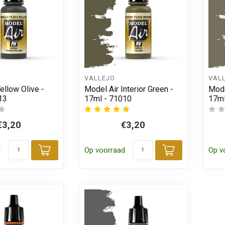
VALLEJO
VAL
ellow Olive -
Model Air Interior Green -
Mode
13
17ml - 71010
17ml
€3,20
€3,20
d
Op voorraad
Op v
Toevoegen aan winkelwagen
Toevoegen