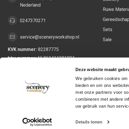
Nederland
Ruwe Materi
Gereedscha
0247370271
Sets
service@sceneryworkshop.nl
Sale
KVK nummer:
82287775
btw-nummer:
NL862411981B01
Deze website maakt gebru
We gebruiken cookies om c
bieden en om ons websitev
met onze partners voor so
combineren met andere inf
uw gebruik van hun servic
Details tonen