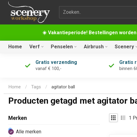
Zoekterm
☀️ Vakantieperiode! Bestellingen worden
Home
Verf
Penselen
Airbrush
Scenery
Gratis verzending
Gratis 
vanaf € 100,-
binnen 6
Home
/
Tags
/
agitator ball
Producten getagd met agitator ba
1
Pr
Merken
Alle merken