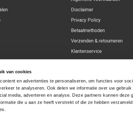
alen
Disclaimer
p
Privacy Policy
Betaalmethoden
Verzenden & retourneren
Klantenservice
Sitemap
ik van cookies
Het vernieuwde Insiders spa
ontent en advertenties te personaliseren, om functies voor soci
erkeer te analyseren. Ook delen we informatie over uw gebruik 
cial media, adverteren en analyse. Deze partners kunnen deze
Volg ons op:
Facebook
Youtube
Instagram
ormatie die u aan ze heeft verstrekt of die ze hebben verzameld
es.
© Copyright 2026
-
Sceneryworkshop B.V.