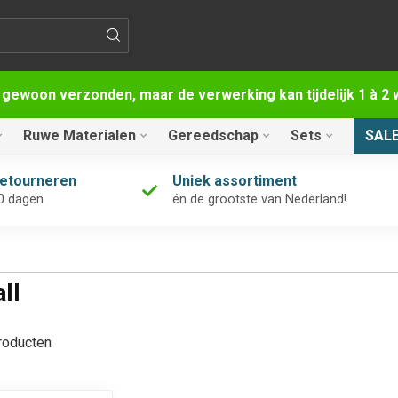
 gewoon verzonden, maar de verwerking kan tijdelijk 1 à 
Ruwe Materialen
Gereedschap
Sets
SAL
retourneren
Uniek assortiment
0 dagen
én de grootste van Nederland!
ll
oducten