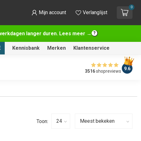
0
Mijn account
Verlanglijst
2 werkdagen langer duren. Lees meer →
E
Kennisbank
Merken
Klantenservice
9.6
3516
shopreviews
Toon: