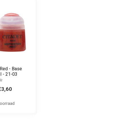
Red - Base
l - 21-03
€3,60
voorraad