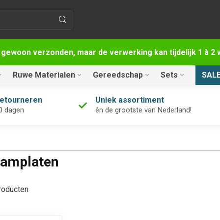
 gewoon verzonden, maar de verwerking kan tijdelijk 1 à 
Ruwe Materialen
Gereedschap
Sets
SAL
retourneren
Uniek assortiment
0 dagen
én de grootste van Nederland!
aamplaten
oducten