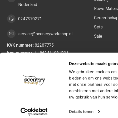
Nederland
Ruwe Materi
Gereedscha
0247370271
Sets
service@sceneryworkshop.nl
Sale
KVK nummer:
82287775
btw-nummer:
NL862411981B01
Deze website maakt gebru
We gebruiken cookies om c
bieden en om ons websitev
met onze partners voor so
combineren met andere inf
uw gebruik van hun servic
Details tonen