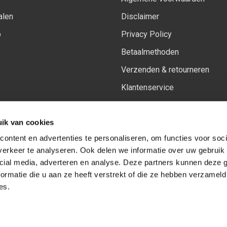
alen
Disclaimer
p
Privacy Policy
Betaalmethoden
Verzenden & retourneren
Klantenservice
Sitemap
ik van cookies
Het vernieuwde Insiders spa
ontent en advertenties te personaliseren, om functies voor soci
erkeer te analyseren. Ook delen we informatie over uw gebruik 
cial media, adverteren en analyse. Deze partners kunnen deze
Volg ons op:
Facebook
Youtube
Instagram
ormatie die u aan ze heeft verstrekt of die ze hebben verzameld
es.
© Copyright 2026
-
Sceneryworkshop B.V.