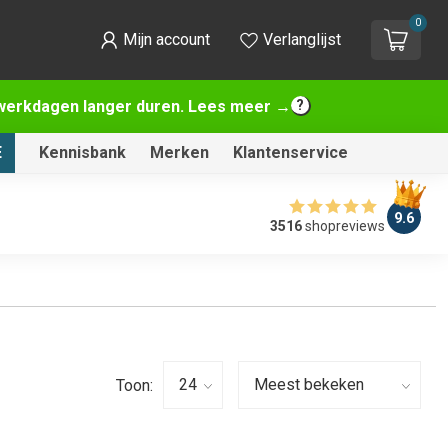
0
Mijn account
Verlanglijst
2 werkdagen langer duren. Lees meer →
E
Kennisbank
Merken
Klantenservice
9.6
3516
shopreviews
Toon: