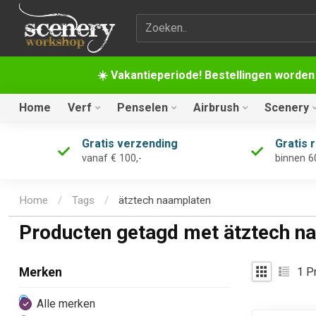
Zoekterm
☀️ Vakantieperiode! Bestellingen worden
Home
Verf
Penselen
Airbrush
Scenery
Gratis verzending
Gratis 
vanaf € 100,-
binnen 6
Home
/
Tags
/
ätztech naamplaten
Producten getagd met ätztech n
1
Pr
Merken
Alle merken