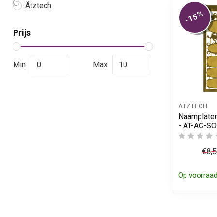
Ätztech
%
-15
Prijs
Min
Max
ÄTZTECH
Naamplaten
- AT-AC-SO
€8,
Op voorraa