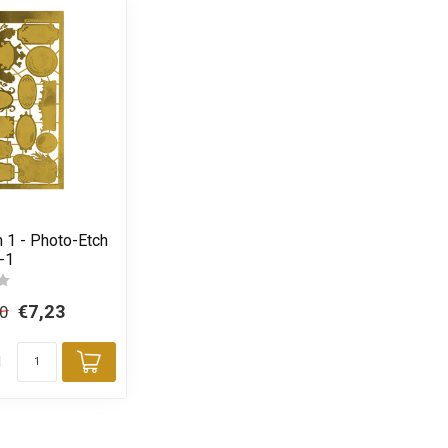
 1 - Photo-Etch
-1
€7,23
50
d
Toevoegen aan winkelwagen