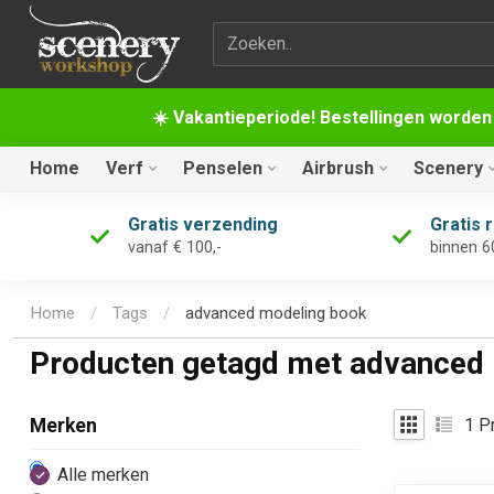
Zoekterm
☀️ Vakantieperiode! Bestellingen worden
Home
Verf
Penselen
Airbrush
Scenery
Gratis verzending
Gratis 
vanaf € 100,-
binnen 6
Home
/
Tags
/
advanced modeling book
Producten getagd met advanced
1
Pr
Merken
Alle merken