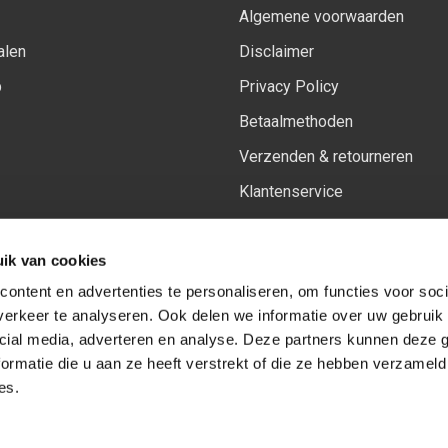
Algemene voorwaarden
alen
Disclaimer
p
Privacy Policy
Betaalmethoden
Verzenden & retourneren
Klantenservice
Sitemap
ik van cookies
Het vernieuwde Insiders spa
ontent en advertenties te personaliseren, om functies voor soci
erkeer te analyseren. Ook delen we informatie over uw gebruik 
cial media, adverteren en analyse. Deze partners kunnen deze
Volg ons op:
Facebook
Youtube
Instagram
ormatie die u aan ze heeft verstrekt of die ze hebben verzameld
es.
© Copyright 2026
-
Sceneryworkshop B.V.