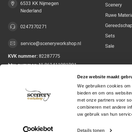
6533 KK Nijmegen
Scenery
Nederland
Ruwe Materi
Gereedscha
0247370271
Sets
service@sceneryworkshop.nl
Sale
KVK nummer:
82287775
btw-nummer:
NL862411981B01
Deze website maakt gebru
We gebruiken cookies om c
bieden en om ons websitev
met onze partners voor so
combineren met andere inf
uw gebruik van hun servic
Details tonen