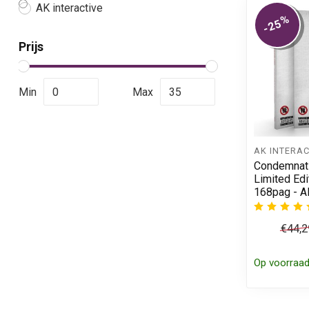
AK interactive
%
-25
Prijs
Min
Max
AK INTERAC
Condemnati
Limited Edi
168pag - 
€44,2
Op voorraa