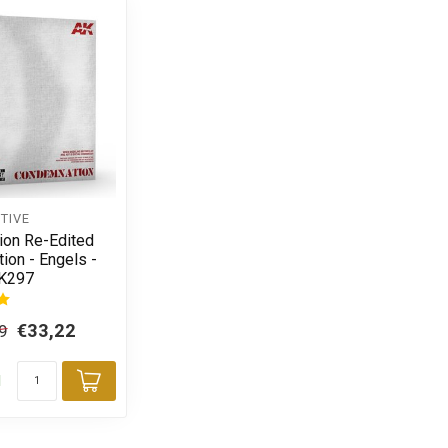
TIVE
on Re-Edited
tion - Engels -
AK297
€33,22
9
d
Toevoegen aan winkelwagen