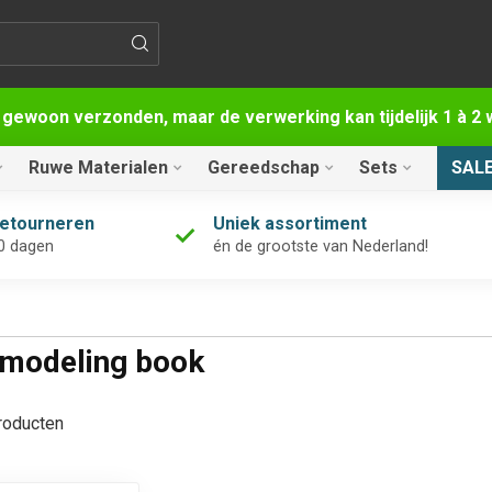
 gewoon verzonden, maar de verwerking kan tijdelijk 1 à 
Ruwe Materialen
Gereedschap
Sets
SAL
retourneren
Uniek assortiment
0 dagen
én de grootste van Nederland!
 modeling book
oducten