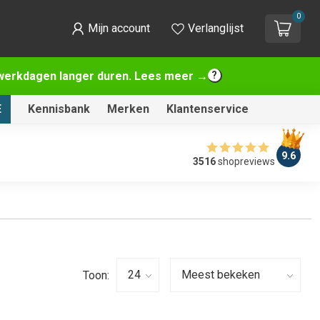
0
Mijn account
Verlanglijst
2 werkdagen langer duren. Lees meer →
E
Kennisbank
Merken
Klantenservice
9.6
3516
shopreviews
Toon: