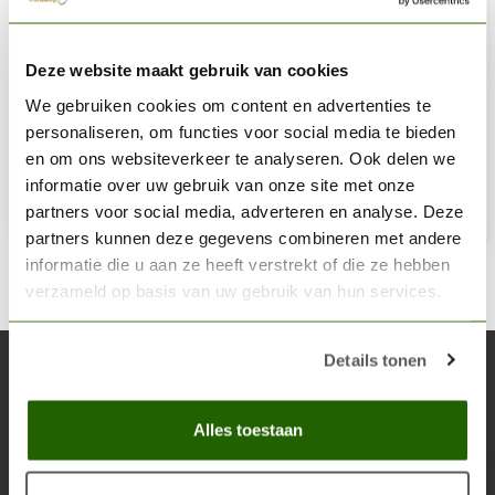
ZAP
Deze website maakt gebruik van cookies
ZAP Flexi-Tips - PT21
We gebruiken cookies om content en advertenties te
€4,90
personaliseren, om functies voor social media te bieden
Niet op voorraad
en om ons websiteverkeer te analyseren. Ook delen we
informatie over uw gebruik van onze site met onze
partners voor social media, adverteren en analyse. Deze
partners kunnen deze gegevens combineren met andere
informatie die u aan ze heeft verstrekt of die ze hebben
verzameld op basis van uw gebruik van hun services.
Details tonen
Abonneer je op onze nieuwsbrief
Blijf op de hoogte over onze laatste acties
Alles toestaan
Abon