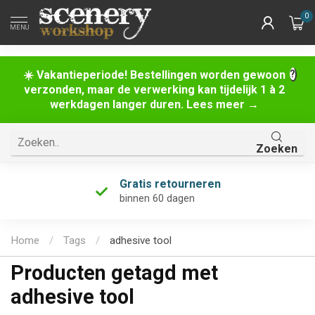
0
MENU
☀️ Vakantieperiode! Bestellingen worden gewoon
verzonden, maar de verwerking kan tijdelijk 1 à 2
werkdagen langer duren. Lees meer →
Zoeken
Gratis retourneren
binnen 60 dagen
Home
/
Tags
/
adhesive tool
Producten getagd met
adhesive tool