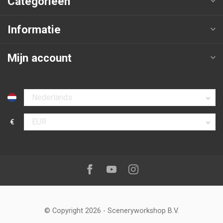
Categorieën
Informatie
Mijn account
Selecteer taal
€
Selecteer valuta
Volg ons op:
Facebook
Youtube
Instagram
© Copyright 2026
-
Sceneryworkshop B.V.