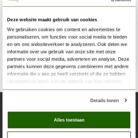
VALLEJO
Deze website maakt gebruik van cookies
Model Color Dark Flesh -18ml -70927
We gebruiken cookies om content en advertenties te
€3,06
personaliseren, om functies voor social media te bieden
Op voorraad
en om ons websiteverkeer te analyseren. Ook delen we
informatie over uw gebruik van onze site met onze
partners voor social media, adverteren en analyse. Deze
Toe
partners kunnen deze gegevens combineren met andere
informatie die u aan ze heeft verstrekt of die ze hebben
verzameld op basis van uw gebruik van hun services.
Details tonen
Abonneer je op onze nieuwsbrief
Blijf op de hoogte over onze laatste acties
Alles toestaan
Abon