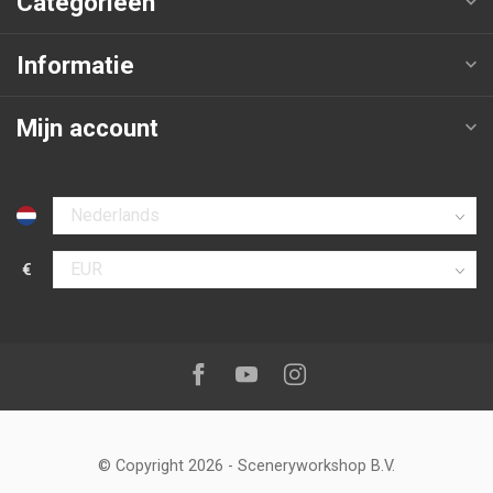
Categorieën
Informatie
Mijn account
Selecteer taal
€
Selecteer valuta
Volg ons op:
Facebook
Youtube
Instagram
© Copyright 2026
-
Sceneryworkshop B.V.