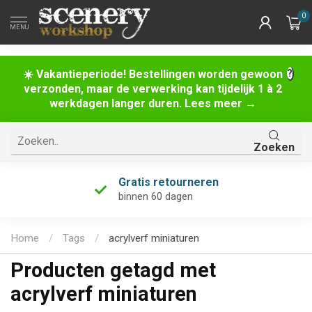
0
MENU
☀️ Vakantieperiode! Bestellingen worden gewoon
verzonden, maar de verwerking kan tijdelijk 1 à 2
werkdagen langer duren. Lees meer →
Zoeken
Gratis retourneren
binnen 60 dagen
Home
/
Tags
/
acrylverf miniaturen
Producten getagd met
acrylverf miniaturen