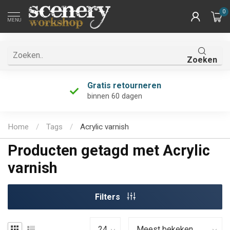
0
MENU
Zoeken
Gratis retourneren
binnen 60 dagen
Home
/
Tags
/
Acrylic varnish
Producten getagd met Acrylic
varnish
Filters