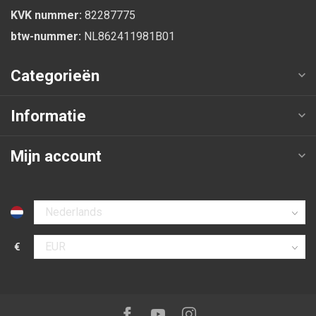
KVK nummer:
82287775
btw-nummer:
NL862411981B01
Categorieën
Informatie
Mijn account
Selecteer taal
€
Selecteer valuta
Volg ons op:
Facebook
Youtube
Instagram