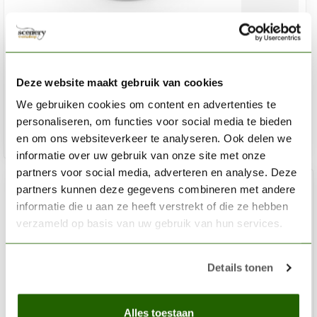
AK INTERACTIVE
Satin Varnish 3rd generation - 100ml - AK11238
Deze website maakt gebruik van cookies
€7,95
Op voorraad
We gebruiken cookies om content en advertenties te
personaliseren, om functies voor social media te bieden
en om ons websiteverkeer te analyseren. Ook delen we
Toev
informatie over uw gebruik van onze site met onze
partners voor social media, adverteren en analyse. Deze
partners kunnen deze gegevens combineren met andere
informatie die u aan ze heeft verstrekt of die ze hebben
verzameld op basis van uw gebruik van hun services.
Details tonen
Alles toestaan