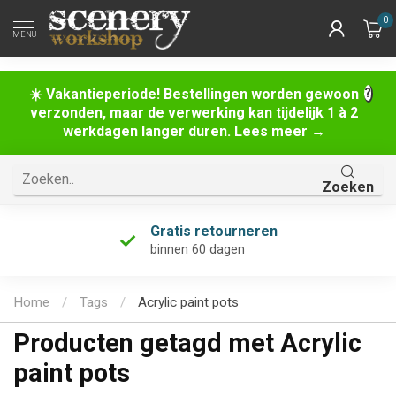
0
MENU
☀️ Vakantieperiode! Bestellingen worden gewoon
verzonden, maar de verwerking kan tijdelijk 1 à 2
werkdagen langer duren. Lees meer →
Zoeken
Gratis retourneren
binnen 60 dagen
Home
/
Tags
/
Acrylic paint pots
Producten getagd met Acrylic
paint pots