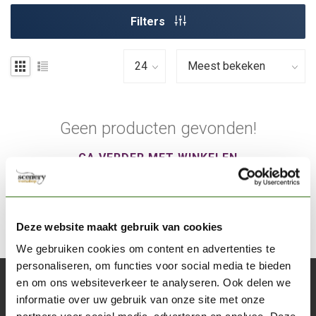
Filters
Geen producten gevonden!
GA VERDER MET WINKELEN
Deze website maakt gebruik van cookies
We gebruiken cookies om content en advertenties te
personaliseren, om functies voor social media te bieden
en om ons websiteverkeer te analyseren. Ook delen we
Abonneer je op onze nieuwsbrief
informatie over uw gebruik van onze site met onze
Blijf op de hoogte over onze laatste acties