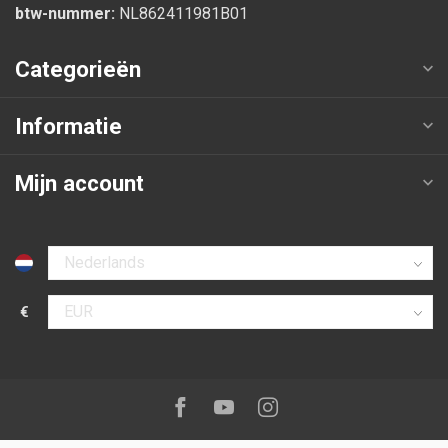
btw-nummer:
NL862411981B01
Categorieën
Informatie
Mijn account
Selecteer taal
€
Selecteer valuta
Volg ons op:
Facebook
Youtube
Instagram