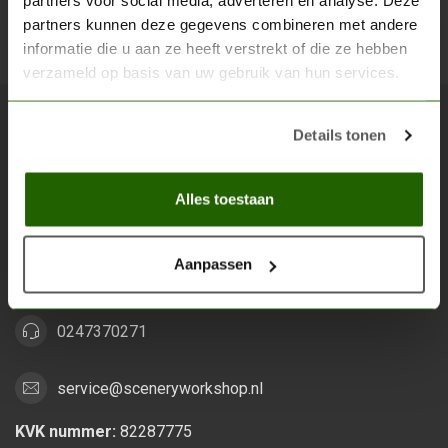
partners voor social media, adverteren en analyse. Deze
partners kunnen deze gegevens combineren met andere
Abon
informatie die u aan ze heeft verstrekt of die ze hebben
verzameld op basis van uw gebruik van hun services.
Details tonen
Scenery Workshop BV
Alles voor je miniature wargaming en scenery
Alles toestaan
Grootstalselaan 46
6533 KK Nijmegen
Aanpassen
Nederland
0247370271
service@sceneryworkshop.nl
KVK nummer:
82287775