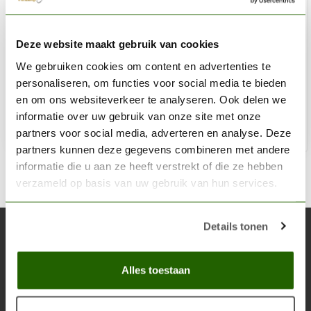
VALLEJO
Deze website maakt gebruik van cookies
Pipettes - Medium Size - 8x - 26003
We gebruiken cookies om content en advertenties te
€3,48
personaliseren, om functies voor social media te bieden
Niet op voorraad
en om ons websiteverkeer te analyseren. Ook delen we
informatie over uw gebruik van onze site met onze
partners voor social media, adverteren en analyse. Deze
partners kunnen deze gegevens combineren met andere
informatie die u aan ze heeft verstrekt of die ze hebben
verzameld op basis van uw gebruik van hun services.
Details tonen
Abonneer je op onze nieuwsbrief
Blijf op de hoogte over onze laatste acties
Alles toestaan
Abon