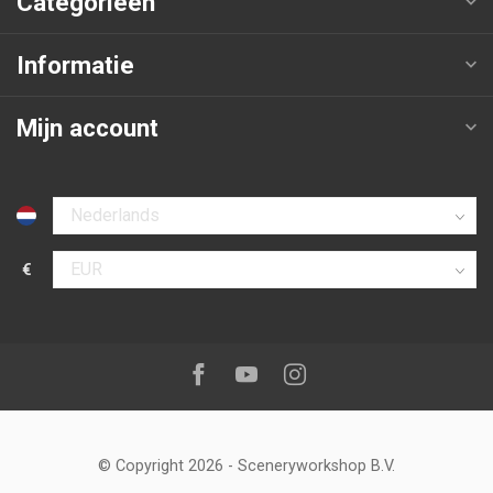
Categorieën
Informatie
Mijn account
Selecteer taal
€
Selecteer valuta
Volg ons op:
Facebook
Youtube
Instagram
© Copyright 2026
-
Sceneryworkshop B.V.