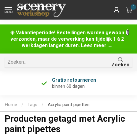
0
MENU
☀️ Vakantieperiode! Bestellingen worden gewoon
verzonden, maar de verwerking kan tijdelijk 1 à 2
werkdagen langer duren. Lees meer →
Zoeken
Gratis retourneren
binnen 60 dagen
Home
/
Tags
/
Acrylic paint pipettes
Producten getagd met Acrylic
paint pipettes