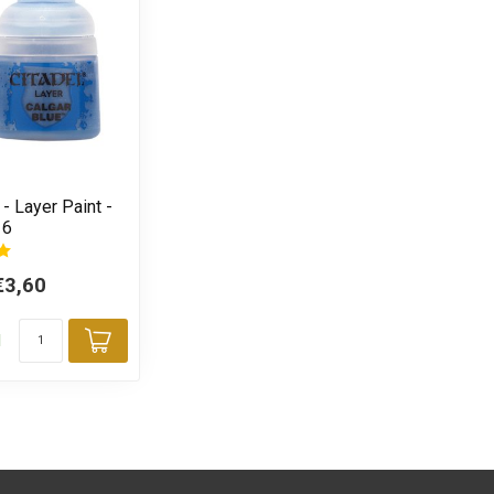
 - Layer Paint -
16
€3,60
d
Toevoegen aan winkelwagen