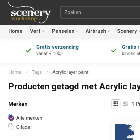
Zoekterm
Home
Verf
Penselen
Airbrush
Scenery
Gratis verzending
Gratis 
vanaf € 100,-
binnen 6
Home
/
Tags
/
Acrylic layer paint
Producten getagd met Acrylic lay
1
Pr
Merken
Alle merken
Citadel