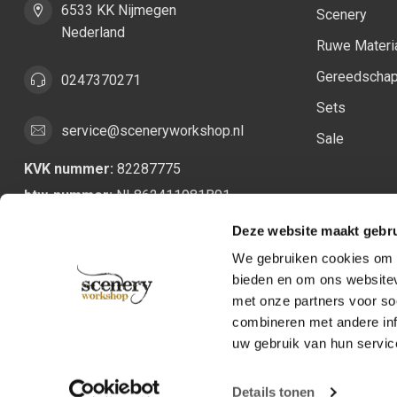
6533 KK Nijmegen
Scenery
Nederland
Ruwe Materi
Gereedscha
0247370271
Sets
service@sceneryworkshop.nl
Sale
KVK nummer:
82287775
btw-nummer:
NL862411981B01
Deze website maakt gebru
We gebruiken cookies om c
bieden en om ons websitev
met onze partners voor so
combineren met andere inf
uw gebruik van hun servic
Details tonen