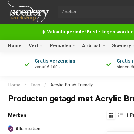
Zoekterm
☀️ Vakantieperiode! Bestellingen worden
Home
Verf
Penselen
Airbrush
Scenery
Gratis verzending
Gratis 
vanaf € 100,-
binnen 6
Home
/
Tags
/
Acrylic Brush Friendly
Producten getagd met Acrylic Br
1
Pr
Merken
Alle merken