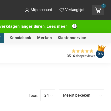
0
Mijn account
Verlanglijst
2 werkdagen langer duren. Lees meer →
E
Kennisbank
Merken
Klantenservice
9.6
3516
shopreviews
Toon: