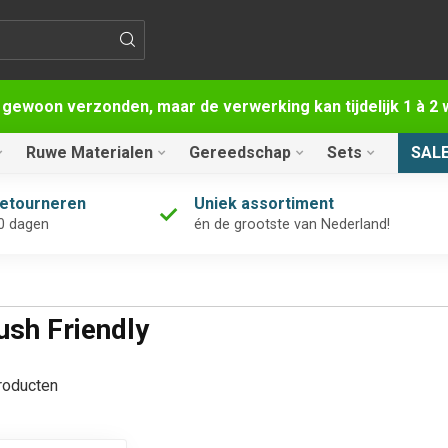
 gewoon verzonden, maar de verwerking kan tijdelijk 1 à 
Ruwe Materialen
Gereedschap
Sets
SAL
retourneren
Uniek assortiment
0 dagen
én de grootste van Nederland!
ush Friendly
oducten