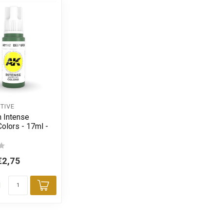
TIVE
 Intense
olors - 17ml -
€2,75
d
Toevoegen aan winkelwagen