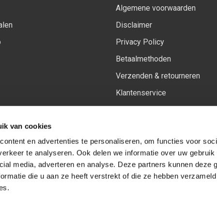
Algemene voorwaarden
alen
Disclaimer
p
Privacy Policy
Betaalmethoden
Verzenden & retourneren
Klantenservice
Sitemap
ik van cookies
Het vernieuwde Insiders spa
ontent en advertenties te personaliseren, om functies voor soci
erkeer te analyseren. Ook delen we informatie over uw gebruik 
cial media, adverteren en analyse. Deze partners kunnen deze
Volg ons op:
Facebook
Youtube
Instagram
ormatie die u aan ze heeft verstrekt of die ze hebben verzameld
es.
© Copyright 2026
-
Sceneryworkshop B.V.