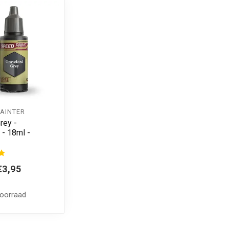
PAINTER
rey -
 - 18ml -
€3,95
voorraad