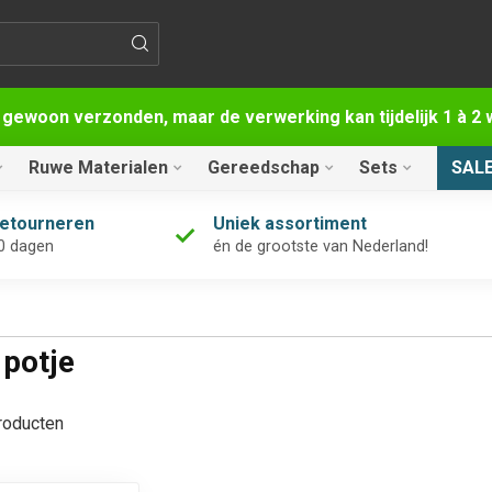
 gewoon verzonden, maar de verwerking kan tijdelijk 1 à 
Ruwe Materialen
Gereedschap
Sets
SAL
retourneren
Uniek assortiment
0 dagen
én de grootste van Nederland!
 potje
oducten