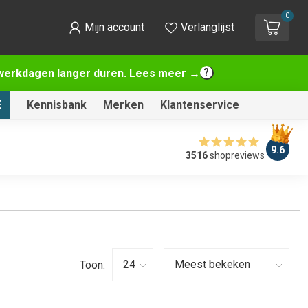
0
Mijn account
Verlanglijst
2 werkdagen langer duren. Lees meer →
E
Kennisbank
Merken
Klantenservice
9.6
3516
shopreviews
Toon: