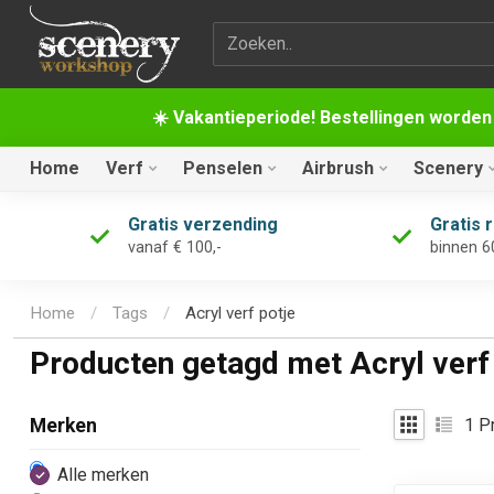
Zoekterm
☀️ Vakantieperiode! Bestellingen worden
Home
Verf
Penselen
Airbrush
Scenery
Gratis verzending
Gratis 
vanaf € 100,-
binnen 6
Home
/
Tags
/
Acryl verf potje
Producten getagd met Acryl verf
1
Pr
Merken
Alle merken