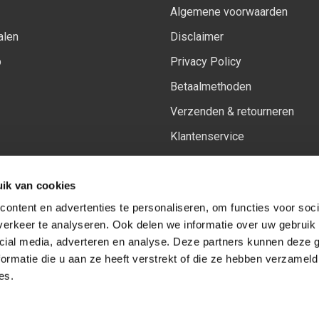
Algemene voorwaarden
alen
Disclaimer
p
Privacy Policy
Betaalmethoden
Verzenden & retourneren
Klantenservice
Sitemap
ik van cookies
Het vernieuwde Insiders spa
ontent en advertenties te personaliseren, om functies voor soci
erkeer te analyseren. Ook delen we informatie over uw gebruik 
cial media, adverteren en analyse. Deze partners kunnen deze
Volg ons op:
Facebook
Youtube
Instagram
ormatie die u aan ze heeft verstrekt of die ze hebben verzameld
es.
© Copyright 2026
-
Sceneryworkshop B.V.