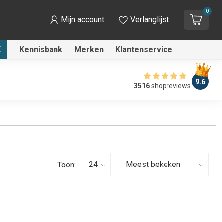
0
Mijn account
Verlanglijst
E
Kennisbank
Merken
Klantenservice
9.6
3516
shopreviews
Toon: