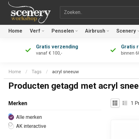
Zoekterm
Home
Verf
Penselen
Airbrush
Scenery
Gratis verzending
Gratis 
vanaf € 100,-
binnen 6
Home
/
Tags
/
acryl sneeuw
Producten getagd met acryl sne
1
Pr
Merken
Alle merken
AK interactive