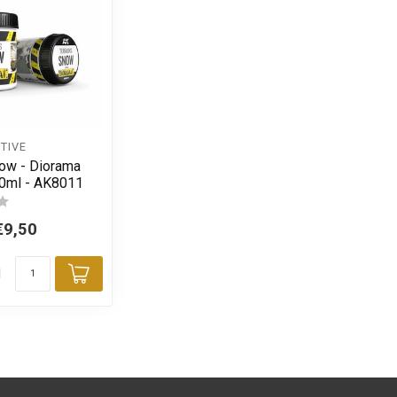
TIVE
now - Diorama
50ml - AK8011
€9,50
d
Toevoegen aan winkelwagen