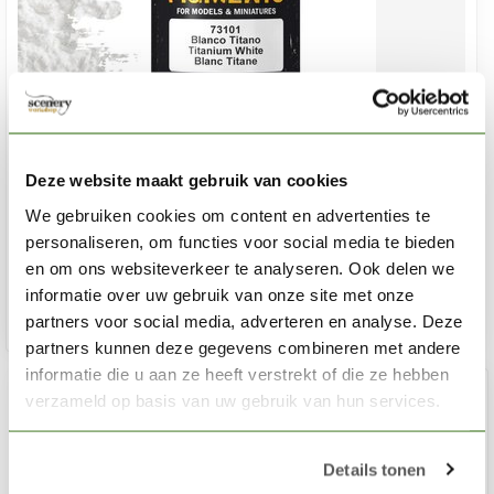
VALLEJO
Deze website maakt gebruik van cookies
Pigment Titanium White - 35ml - 73101
We gebruiken cookies om content en advertenties te
€4,60
personaliseren, om functies voor social media te bieden
Niet op voorraad
en om ons websiteverkeer te analyseren. Ook delen we
informatie over uw gebruik van onze site met onze
partners voor social media, adverteren en analyse. Deze
partners kunnen deze gegevens combineren met andere
informatie die u aan ze heeft verstrekt of die ze hebben
verzameld op basis van uw gebruik van hun services.
Details tonen