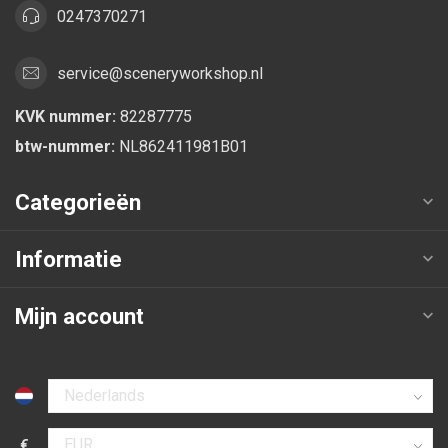
0247370271
service@sceneryworkshop.nl
KVK nummer:
82287775
btw-nummer:
NL862411981B01
Categorieën
Informatie
Mijn account
Selecteer taal
€