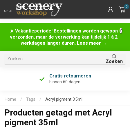
0
MENU
☀️ Vakantieperiode! Bestellingen worden gewoon
verzonden, maar de verwerking kan tijdelijk 1 à 2
werkdagen langer duren. Lees meer →
Zoeken
Gratis retourneren
binnen 60 dagen
Home
/
Tags
/
Acryl pigment 35ml
Producten getagd met Acryl
pigment 35ml