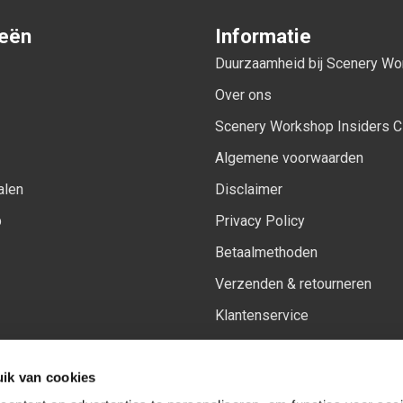
ieën
Informatie
Duurzaamheid bij Scenery W
Over ons
Scenery Workshop Insiders C
Algemene voorwaarden
alen
Disclaimer
p
Privacy Policy
Betaalmethoden
Verzenden & retourneren
Klantenservice
Sitemap
ik van cookies
Het vernieuwde Insiders spa