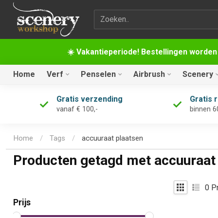
Zoekterm
☀️ Vakantieperiode! Bestellingen worden
Home
Verf
Penselen
Airbrush
Scenery
Gratis verzending
Gratis 
vanaf € 100,-
binnen 6
Home
/
Tags
/
accuuraat plaatsen
Producten getagd met accuuraat
0
Pr
Prijs