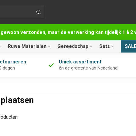
 gewoon verzonden, maar de verwerking kan tijdelijk 1 à 
Ruwe Materialen
Gereedschap
Sets
SAL
retourneren
Uniek assortiment
0 dagen
én de grootste van Nederland!
 plaatsen
oducten