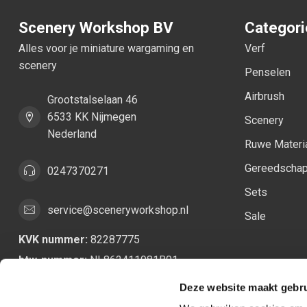
Scenery Workshop BV
Categor
Alles voor je miniature wargaming en
Verf
scenery
Penselen
Airbrush
Grootstalselaan 46
6533 KK Nijmegen
Scenery
Nederland
Ruwe Materi
Gereedscha
0247370271
Sets
service@sceneryworkshop.nl
Sale
KVK nummer:
82287775
btw-nummer:
NL862411981B01
Deze website maakt gebru