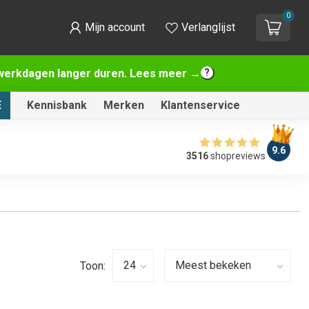
0
Mijn account
Verlanglijst
2 werkdagen langer duren. Lees meer →
E
Kennisbank
Merken
Klantenservice
9.6
3516
shopreviews
Toon: