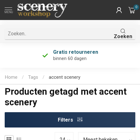
0
MENU
Zoeken
Gratis retourneren
binnen 60 dagen
Home
/
Tags
/
accent scenery
Producten getagd met accent
scenery
Filters