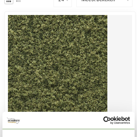
WOODLAND SCENICS
Fine Turf Burnt Grass Shaker - 945cmÂ³ - T1344