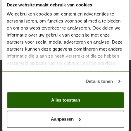
Deze website maakt gebruik van cookies
€17,00
Niet op voorraad
We gebruiken cookies om content en advertenties te
personaliseren, om functies voor social media te bieden
en om ons websiteverkeer te analyseren. Ook delen we
informatie over uw gebruik van onze site met onze
partners voor social media, adverteren en analyse. Deze
partners kunnen deze gegevens combineren met andere
informatie die u aan ze heeft verstrekt of die ze hebben
verzameld op basis van uw gebruik van hun services.
Abonneer je op onze nieuwsbrief
Blijf op de hoogte over onze laatste acties
Details tonen
Abon
Alles toestaan
Aanpassen
Scenery Workshop BV