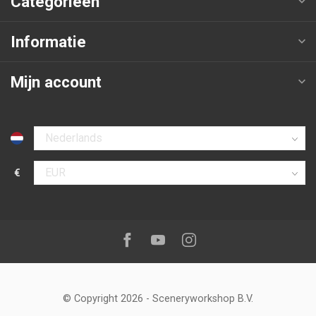
Categorieën
Informatie
Mijn account
Selecteer taal
€
Selecteer valuta
Volg ons op:
Facebook
Youtube
Instagram
© Copyright 2026
-
Sceneryworkshop B.V.