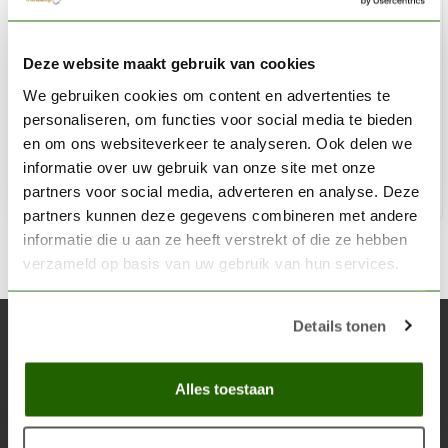
CITADEL
Deze website maakt gebruik van cookies
Agrax Earthshade - Shade Paint - 18ml - 24-15
We gebruiken cookies om content en advertenties te
€6,30
personaliseren, om functies voor social media te bieden
Op voorraad
en om ons websiteverkeer te analyseren. Ook delen we
informatie over uw gebruik van onze site met onze
partners voor social media, adverteren en analyse. Deze
Toe
partners kunnen deze gegevens combineren met andere
informatie die u aan ze heeft verstrekt of die ze hebben
verzameld op basis van uw gebruik van hun services.
Details tonen
Abonneer je op onze nieuwsbrief
Blijf op de hoogte over onze laatste acties
Alles toestaan
Abon