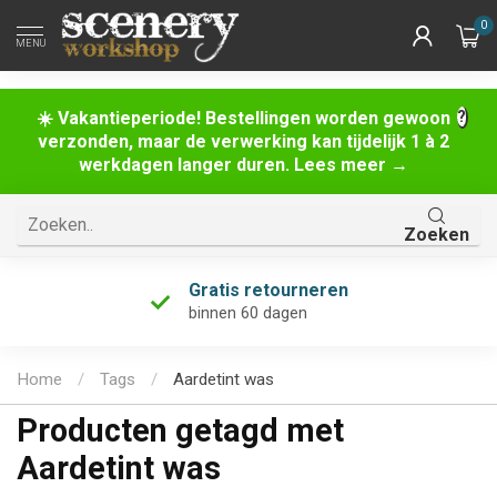
0
MENU
☀️ Vakantieperiode! Bestellingen worden gewoon
verzonden, maar de verwerking kan tijdelijk 1 à 2
werkdagen langer duren. Lees meer →
Zoeken
Gratis retourneren
binnen 60 dagen
Home
/
Tags
/
Aardetint was
Producten getagd met
Aardetint was