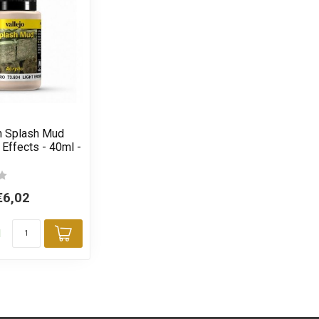
n Splash Mud
Effects - 40ml -
€6,02
d
Toevoegen aan winkelwagen