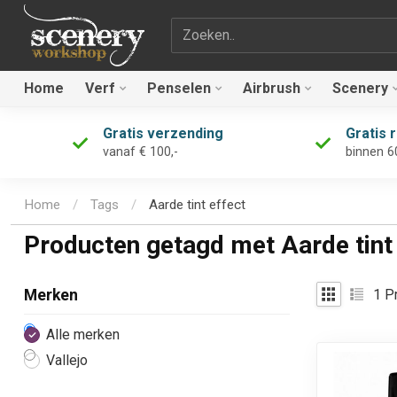
Zoekterm
Home
Verf
Penselen
Airbrush
Scenery
Gratis verzending
Gratis 
vanaf € 100,-
binnen 6
Home
/
Tags
/
Aarde tint effect
Producten getagd met Aarde tint
1
Pr
Merken
Alle merken
Vallejo