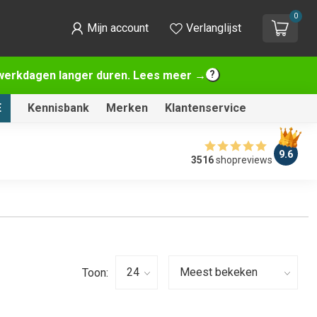
0
Mijn account
Verlanglijst
2 werkdagen langer duren. Lees meer →
E
Kennisbank
Merken
Klantenservice
9.6
3516
shopreviews
Toon: