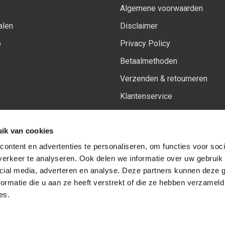
Algemene voorwaarden
alen
Disclaimer
p
Privacy Policy
Betaalmethoden
Verzenden & retourneren
Klantenservice
Sitemap
ik van cookies
Het vernieuwde Insiders spa
ontent en advertenties te personaliseren, om functies voor soci
erkeer te analyseren. Ook delen we informatie over uw gebruik 
cial media, adverteren en analyse. Deze partners kunnen deze
Volg ons op:
Facebook
Youtube
Instagram
ormatie die u aan ze heeft verstrekt of die ze hebben verzameld
es.
© Copyright 2026
-
Sceneryworkshop B.V.