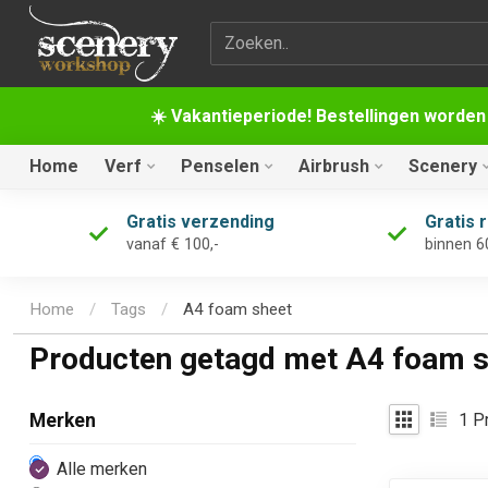
Zoekterm
☀️ Vakantieperiode! Bestellingen worden
Home
Verf
Penselen
Airbrush
Scenery
Gratis verzending
Gratis 
vanaf € 100,-
binnen 6
Home
/
Tags
/
A4 foam sheet
Producten getagd met A4 foam s
1
Pr
Merken
Alle merken