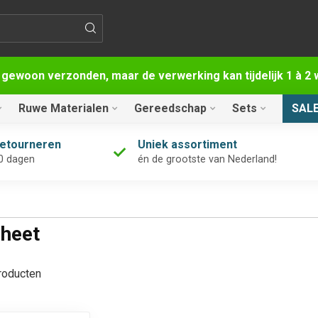
 gewoon verzonden, maar de verwerking kan tijdelijk 1 à 
Ruwe Materialen
Gereedschap
Sets
SAL
retourneren
Uniek assortiment
0 dagen
én de grootste van Nederland!
heet
oducten