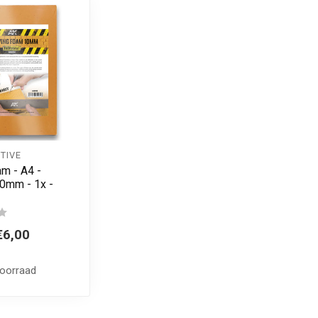
TIVE
m - A4 -
0mm - 1x -
€6,00
voorraad