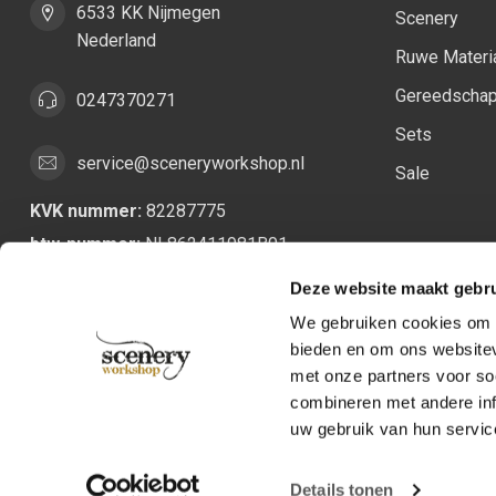
6533 KK Nijmegen
Scenery
Nederland
Ruwe Materi
Gereedscha
0247370271
Sets
service@sceneryworkshop.nl
Sale
KVK nummer:
82287775
btw-nummer:
NL862411981B01
Deze website maakt gebru
We gebruiken cookies om c
bieden en om ons websitev
met onze partners voor so
combineren met andere inf
uw gebruik van hun servic
Details tonen