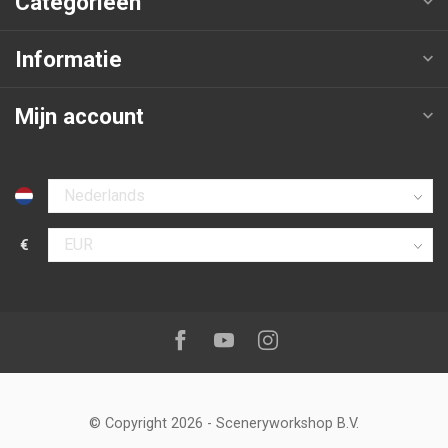
Categorieën
Informatie
Mijn account
Selecteer taal
€
Selecteer valuta
Volg ons op:
Facebook
Youtube
Instagram
© Copyright 2026
-
Sceneryworkshop B.V.