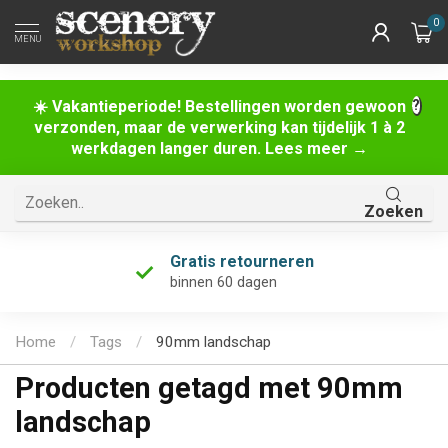
0
MENU
☀️ Vakantieperiode! Bestellingen worden gewoon
verzonden, maar de verwerking kan tijdelijk 1 à 2
werkdagen langer duren. Lees meer →
Zoeken
Gratis retourneren
binnen 60 dagen
Home
/
Tags
/
90mm landschap
Producten getagd met 90mm
landschap