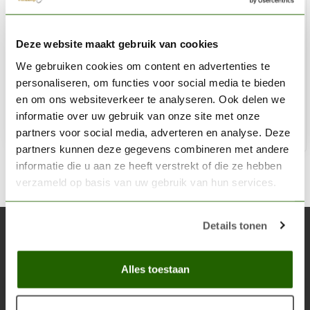
AK INTERACTIVE
Deze website maakt gebruik van cookies
Oak Late Autumn Leaves 1:35 - 7g - AK8159
We gebruiken cookies om content en advertenties te
€9,95
personaliseren, om functies voor social media te bieden
Niet op voorraad
en om ons websiteverkeer te analyseren. Ook delen we
informatie over uw gebruik van onze site met onze
partners voor social media, adverteren en analyse. Deze
partners kunnen deze gegevens combineren met andere
informatie die u aan ze heeft verstrekt of die ze hebben
verzameld op basis van uw gebruik van hun services.
Details tonen
Abonneer je op onze nieuwsbrief
Blijf op de hoogte over onze laatste acties
Alles toestaan
Abon