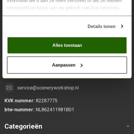
informatie die u aan ze heeft verstrekt of die ze hebben
verzameld op basis van uw gebruik van hun services.
Scenery Workshop BV
Alles voor je miniature wargaming en scenery
Details tonen
Grootstalselaan 46
Alles toestaan
6533 KK Nijmegen
Nederland
Aanpassen
0247370271
service@sceneryworkshop.nl
KVK nummer:
82287775
btw-nummer:
NL862411981B01
Categorieën