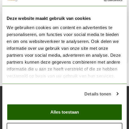
WOODLAND SCENICS
Deze website maakt gebruik van cookies
Static Grass Dark Green 7mm - 42gr - FS621
We gebruiken cookies om content en advertenties te
€8,09
personaliseren, om functies voor social media te bieden
Niet op voorraad
en om ons websiteverkeer te analyseren. Ook delen we
informatie over uw gebruik van onze site met onze
partners voor social media, adverteren en analyse. Deze
partners kunnen deze gegevens combineren met andere
informatie die u aan ze heeft verstrekt of die ze hebben
verzameld op basis van uw gebruik van hun services.
Details tonen
Abonneer je op onze nieuwsbrief
Blijf op de hoogte over onze laatste acties
Alles toestaan
Abon