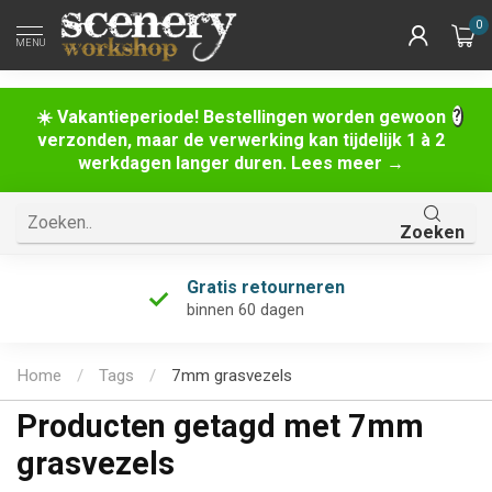
0
MENU
☀️ Vakantieperiode! Bestellingen worden gewoon
verzonden, maar de verwerking kan tijdelijk 1 à 2
werkdagen langer duren. Lees meer →
Zoeken
Gratis retourneren
binnen 60 dagen
Home
/
Tags
/
7mm grasvezels
Producten getagd met 7mm
grasvezels