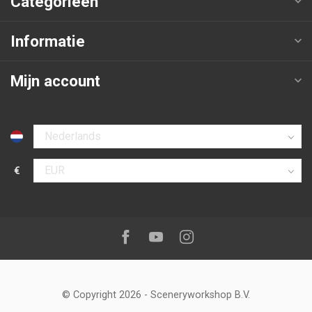
Categorieën
Informatie
Mijn account
Selecteer taal
€
Selecteer valuta
Volg ons op:
Facebook
Youtube
Instagram
© Copyright 2026
-
Sceneryworkshop B.V.