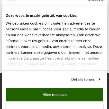
AK INTERACTIVE
Deze website maakt gebruik van cookies
Oak Summer Leaves 1:35 - 7g - AK8163
We gebruiken cookies om content en advertenties te
€9,95
personaliseren, om functies voor social media te bieden
Niet op voorraad
en om ons websiteverkeer te analyseren. Ook delen we
informatie over uw gebruik van onze site met onze
partners voor social media, adverteren en analyse. Deze
partners kunnen deze gegevens combineren met andere
informatie die u aan ze heeft verstrekt of die ze hebben
verzameld op basis van uw gebruik van hun services.
Details tonen
Abonneer je op onze nieuwsbrief
Blijf op de hoogte over onze laatste acties
Alles toestaan
Abon