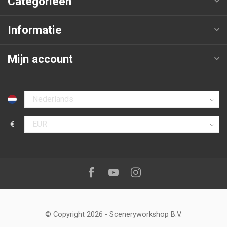
Categorieën
Informatie
Mijn account
Selecteer taal
€
Selecteer valuta
Volg ons op:
Facebook
Youtube
Instagram
© Copyright 2026
-
Sceneryworkshop B.V.