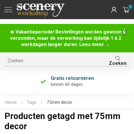
0
MENU
☀️ Vakantieperiode! Bestellingen worden gewoon
verzonden, maar de verwerking kan tijdelijk 1 à 2
werkdagen langer duren. Lees meer →
Zoeken
Gratis retourneren
binnen 60 dagen
Home
/
Tags
/
75mm decor
Producten getagd met 75mm
decor