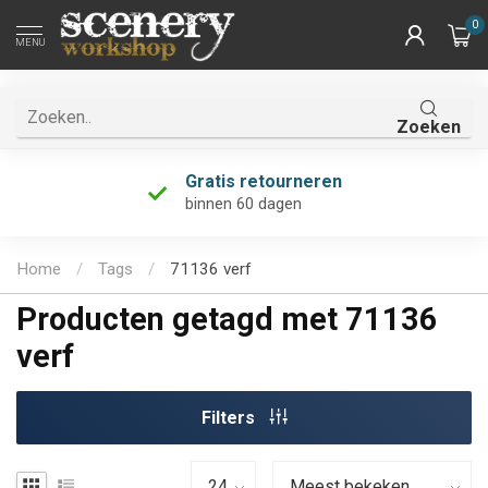
0
MENU
Zoeken
Gratis retourneren
binnen 60 dagen
Home
/
Tags
/
71136 verf
Producten getagd met 71136
verf
Filters