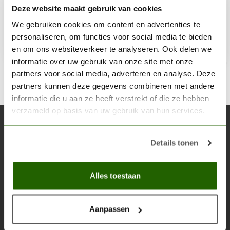
Deze website maakt gebruik van cookies
€3,20
Niet op voorraad
We gebruiken cookies om content en advertenties te
personaliseren, om functies voor social media te bieden
en om ons websiteverkeer te analyseren. Ook delen we
informatie over uw gebruik van onze site met onze
partners voor social media, adverteren en analyse. Deze
partners kunnen deze gegevens combineren met andere
informatie die u aan ze heeft verstrekt of die ze hebben
verzameld op basis van uw gebruik van hun services.
Abonneer je op onze nieuwsbrief
Blijf op de hoogte over onze laatste acties
Details tonen
Abon
Alles toestaan
Aanpassen
Scenery Workshop BV