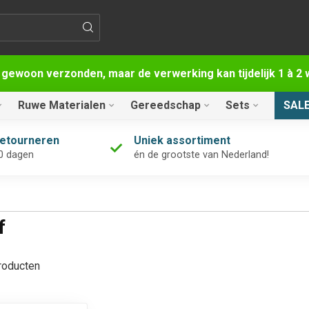
 gewoon verzonden, maar de verwerking kan tijdelijk 1 à 
Ruwe Materialen
Gereedschap
Sets
SAL
retourneren
Uniek assortiment
0 dagen
én de grootste van Nederland!
f
oducten