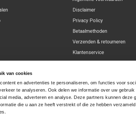
alen
Disclaimer
p
Privacy Policy
Betaalmethoden
Verzenden & retourneren
Klantenservice
Sitemap
ik van cookies
Het vernieuwde Insiders spa
ontent en advertenties te personaliseren, om functies voor soci
erkeer te analyseren. Ook delen we informatie over uw gebruik 
cial media, adverteren en analyse. Deze partners kunnen deze
Volg ons op:
Facebook
Youtube
Instagram
ormatie die u aan ze heeft verstrekt of die ze hebben verzameld
es.
© Copyright 2026
-
Sceneryworkshop B.V.