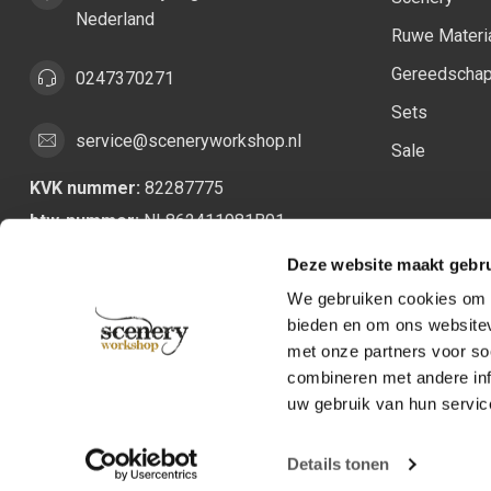
Nederland
Ruwe Materi
Gereedscha
0247370271
Sets
service@sceneryworkshop.nl
Sale
KVK nummer:
82287775
btw-nummer:
NL862411981B01
Deze website maakt gebru
We gebruiken cookies om c
bieden en om ons websitev
met onze partners voor so
combineren met andere inf
uw gebruik van hun servic
Details tonen