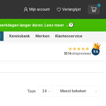
0
Mijn account
Verlanglijst
2 werkdagen langer duren. Lees meer →
E
Kennisbank
Merken
Klantenservice
9.6
3516
shopreviews
Toon: