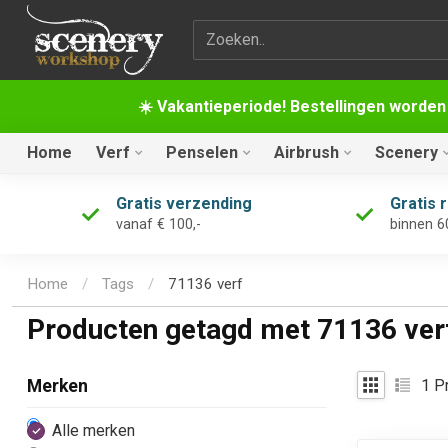
Zoekterm
☀️ Vakantieperiode! Bestellingen worden
Home
Verf
Penselen
Airbrush
Scenery
Gratis verzending
Gratis 
vanaf € 100,-
binnen 6
Home
/
Tags
/
71136 verf
Producten getagd met 71136 ver
1
Pr
Merken
Alle merken