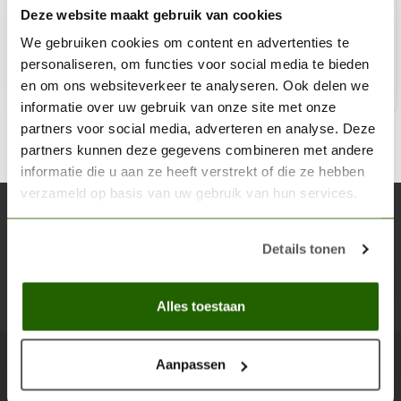
Deze website maakt gebruik van cookies
€3,20
Niet op voorraad
We gebruiken cookies om content en advertenties te
personaliseren, om functies voor social media te bieden
en om ons websiteverkeer te analyseren. Ook delen we
informatie over uw gebruik van onze site met onze
partners voor social media, adverteren en analyse. Deze
partners kunnen deze gegevens combineren met andere
informatie die u aan ze heeft verstrekt of die ze hebben
verzameld op basis van uw gebruik van hun services.
Abonneer je op onze nieuwsbrief
Blijf op de hoogte over onze laatste acties
Details tonen
Abon
Alles toestaan
Aanpassen
Scenery Workshop BV