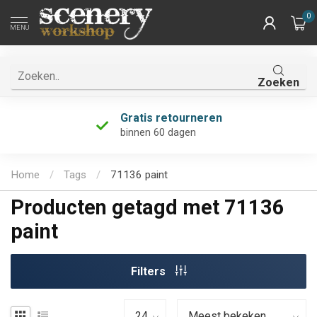
0
MENU
Zoeken
Gratis retourneren
binnen 60 dagen
Home
/
Tags
/
71136 paint
Producten getagd met 71136
paint
Filters