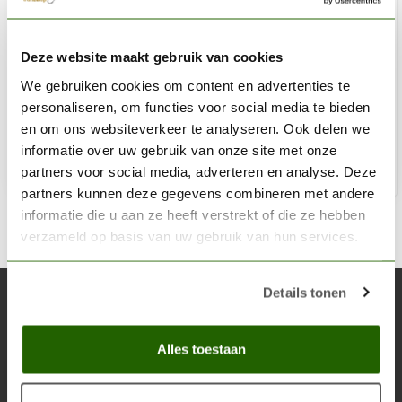
VALLEJO
Deze website maakt gebruik van cookies
Model Color Desert Yellow -17ml -70977
We gebruiken cookies om content en advertenties te
€3,20
personaliseren, om functies voor social media te bieden
Op voorraad
en om ons websiteverkeer te analyseren. Ook delen we
informatie over uw gebruik van onze site met onze
partners voor social media, adverteren en analyse. Deze
Toe
partners kunnen deze gegevens combineren met andere
informatie die u aan ze heeft verstrekt of die ze hebben
verzameld op basis van uw gebruik van hun services.
Details tonen
Abonneer je op onze nieuwsbrief
Blijf op de hoogte over onze laatste acties
Alles toestaan
Abon