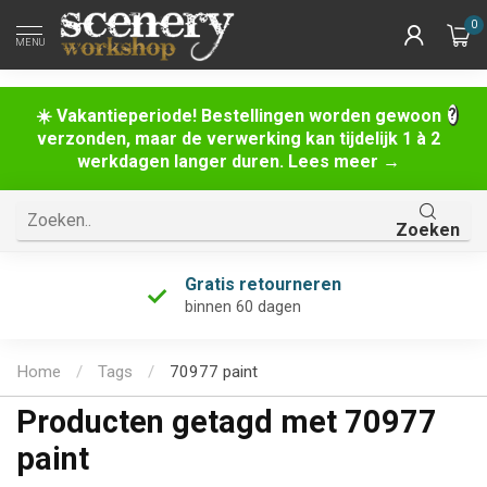
0
MENU
☀️ Vakantieperiode! Bestellingen worden gewoon
verzonden, maar de verwerking kan tijdelijk 1 à 2
werkdagen langer duren. Lees meer →
Zoeken
Gratis retourneren
binnen 60 dagen
Home
/
Tags
/
70977 paint
Producten getagd met 70977
paint