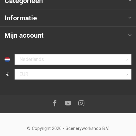
Categorieën
Informatie
Mijn account
Selecteer taal
€
Selecteer valuta
Volg ons op:
Facebook
Youtube
Instagram
© Copyright 2026
-
Sceneryworkshop B.V.